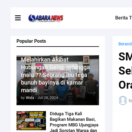
Berita T
Popular Posts
Berand
Kriminal
SM
Melahirkan Akibat
Hubungan Gelap sehingga
Se
malu ?? Seorang ibu tega
Or
bunuh bayinya di kamar
mandi
by
Wida
-
Juli 06, 2024
b
Diduga Tiga Kali
Bagikan Makanan Basi,
Program MBG Ujungjaya
Jadi Sorotan Warga dan