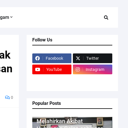
agam
Follow Us
ak
Facebook
Twitter
san
YouTube
Instagram
0
Popular Posts
Kriminal
Melahirkan Akibat