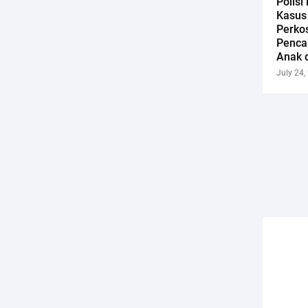
Polisi
Kasus
Perko
Penca
Anak 
July 24,