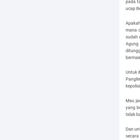
pada ta
ucap B
Apakah
mana d
sudah 
Agung 
ditung
bermain
Untuk 
Pangli
kepolis
Mau ja
yang b
tidak b
Dan un
secara