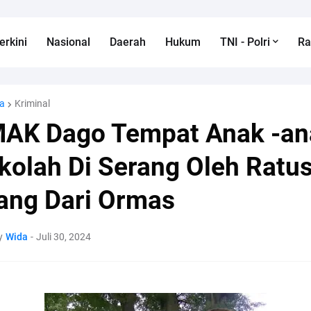
erkini
Nasional
Daerah
Hukum
TNI - Polri
R
a
Kriminal
AK Dago Tempat Anak -an
kolah Di Serang Oleh Ratu
ang Dari Ormas
y
Wida
-
Juli 30, 2024