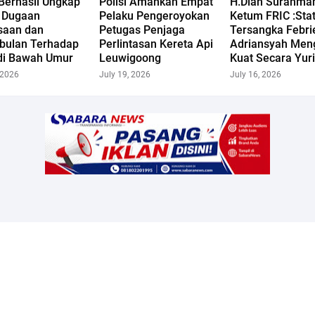
 Berhasil Ungkap
Polisi Amankan Empat
H.Dian Surahma
 Dugaan
Pelaku Pengeroyokan
Ketum FRIC :Sta
saan dan
Petugas Penjaga
Tersangka Febri
bulan Terhadap
Perlintasan Kereta Api
Adriansyah Men
di Bawah Umur
Leuwigoong
Kuat Secara Yuri
 2026
July 19, 2026
July 16, 2026