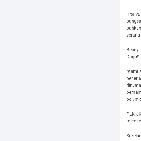
Kita Y
bangsa,
bahkan
serang 
Benny 
Dago!"
"Kami 
peneru
dinyat
bernam
belum d
PLK di
membeli
Sekelo