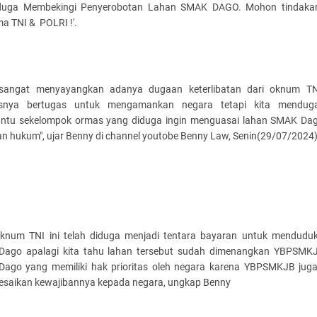
duga Membekingi Penyerobotan Lahan SMAK DAGO. Mohon tindaka
a TNI & POLRI !'.
sangat menyayangkan adanya dugaan keterlibatan dari oknum T
usnya bertugas untuk mengamankan negara tetapi kita menduga
tu sekelompok ormas yang diduga ingin menguasai lahan SMAK Da
n hukum", ujar Benny di channel youtobe Benny Law, Senin(29/07/2024)
knum TNI ini telah diduga menjadi tentara bayaran untuk menduduk
ago apalagi kita tahu lahan tersebut sudah dimenangkan YBPSMK
ago yang memiliki hak prioritas oleh negara karena YBPSMKJB jug
esaikan kewajibannya kepada negara, ungkap Benny