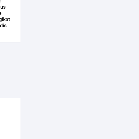
n
tus
e
gikat
dis