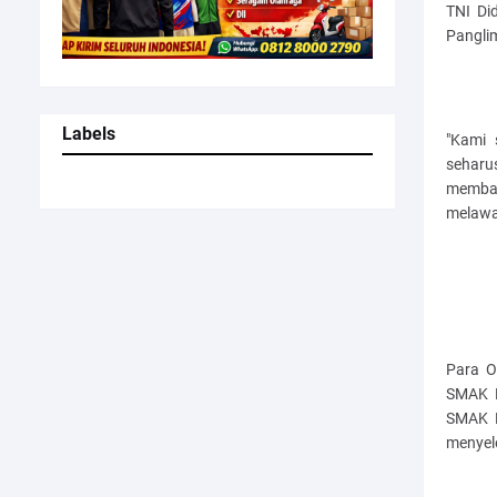
TNI Di
Panglim
Labels
"Kami 
sehar
memban
melawa
Para O
SMAK D
SMAK D
menyel