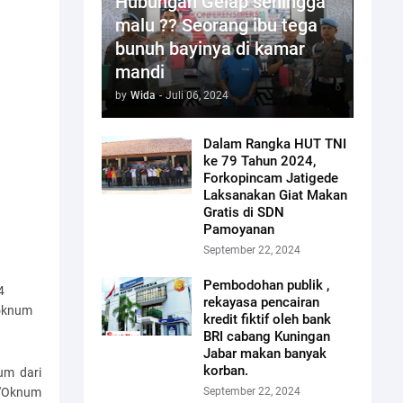
Hubungan Gelap sehingga
malu ?? Seorang ibu tega
bunuh bayinya di kamar
mandi
by
Wida
-
Juli 06, 2024
Dalam Rangka HUT TNI
ke 79 Tahun 2024,
Forkopincam Jatigede
Laksanakan Giat Makan
Gratis di SDN
Pamoyanan
September 22, 2024
Pembodohan publik ,
4
rekayasa pencairan
 oknum
kredit fiktif oleh bank
BRI cabang Kuningan
Jabar makan banyak
korban.
um dari
 'Oknum
September 22, 2024