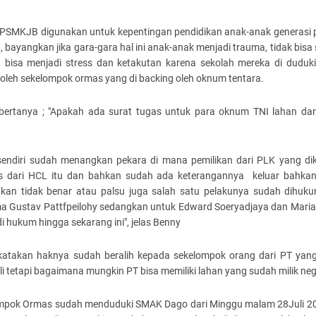
BPSMKJB digunakan untuk kepentingan pendidikan anak-anak generasi 
 bayangkan jika gara-gara hal ini anak-anak menjadi trauma, tidak bisa
 bisa menjadi stress dan ketakutan karena sekolah mereka di duduki
oleh sekelompok ormas yang di backing oleh oknum tentara.
bertanya ; "Apakah ada surat tugas untuk para oknum TNI lahan da
.
sendiri sudah menangkan pekara di mana pemilikan dari PLK yang di
s dari HCL itu dan bahkan sudah ada keterangannya keluar bahka
akan tidak benar atau palsu juga salah satu pelakunya sudah dihuk
a Gustav Pattfpeilohy sedangkan untuk Edward Soeryadjaya dan Maria 
i hukum hingga sekarang ini", jelas Benny
katakan haknya sudah beralih kepada sekelompok orang dari PT yan
 tetapi bagaimana mungkin PT bisa memiliki lahan yang sudah milik neg
mpok Ormas sudah menduduki SMAK Dago dari Minggu malam 28Juli 2