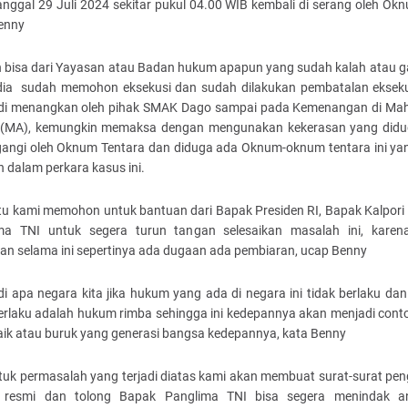
nggal 29 Juli 2024 sekitar pukul 04.00 WIB kembali di serang oleh Ok
enny
 bisa dari Yayasan atau Badan hukum apapun yang sudah kalah atau gag
ia sudah memohon eksekusi dan sudah dilakukan pembatalan ekseku
di menangkan oleh pihak SMAK Dago sampai pada Kemenangan di M
(MA), kemungkin memaksa dengan mengunakan kekerasan yang didu
gangi oleh Oknum Tentara dan diduga ada Oknum-oknum tentara ini yan
 dalam perkara kasus ini.
itu kami memohon untuk bantuan dari Bapak Presiden RI, Bapak Kalpori 
ma TNI untuk segera turun tangan selesaikan masalah ini, karen
ian selama ini sepertinya ada dugaan ada pembiaran, ucap Benny
di apa negara kita jika hukum yang ada di negara ini tidak berlaku da
erlaku adalah hukum rimba sehingga ini kedepannya akan menjadi cont
aik atau buruk yang generasi bangsa kedepannya, kata Benny
tuk permasalah yang terjadi diatas kami akan membuat surat-surat pe
 resmi dan tolong Bapak Panglima TNI bisa segera menindak a