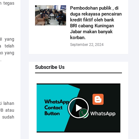
n tegas
Pembodohan publik , di
duga rekayasa pencairan
kredit fiktif oleh bank
BRI cabang Kuningan
Jabar makan banyak
korban.
NI yang
September 22, 2024
 telah
go yang
.
Subscribe Us
i lahan
JB atau
a sudah