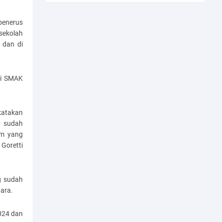
penerus
 sekolah
 dan di
ri SMAK
katakan
n sudah
um yang
Goretti
g sudah
ara.
024 dan