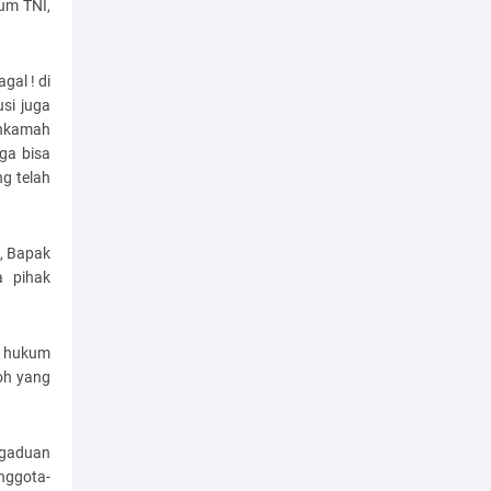
num TNI,
al ! di
si juga
ahkamah
ga bisa
g telah
, Bapak
a pihak
n hukum
oh yang
ngaduan
nggota-