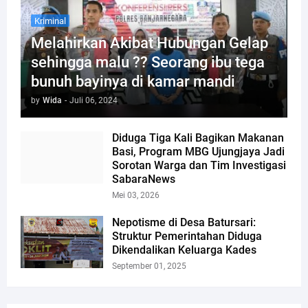
Kriminal
Melahirkan Akibat Hubungan Gelap
sehingga malu ?? Seorang ibu tega
bunuh bayinya di kamar mandi
by
Wida
-
Juli 06, 2024
Diduga Tiga Kali Bagikan Makanan
Basi, Program MBG Ujungjaya Jadi
Sorotan Warga dan Tim Investigasi
SabaraNews
Mei 03, 2026
Nepotisme di Desa Batursari:
Struktur Pemerintahan Diduga
Dikendalikan Keluarga Kades
September 01, 2025