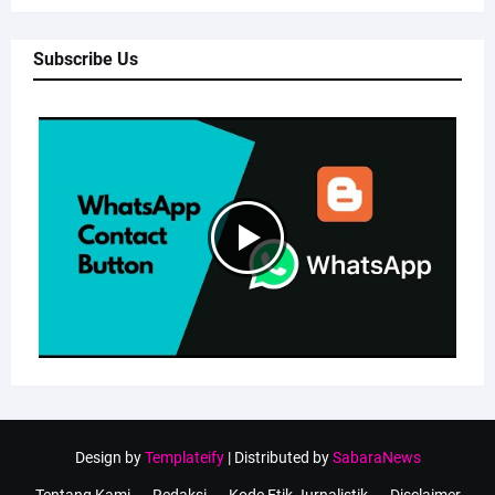
Subscribe Us
Design by
Templateify
| Distributed by
SabaraNews
Tentang Kami
Redaksi
Kode Etik Jurnalistik
Disclaimer