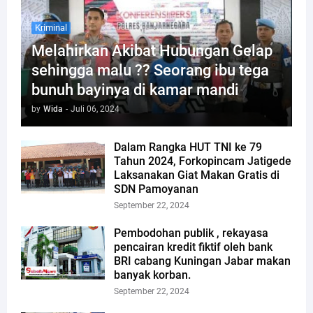
Kriminal
Melahirkan Akibat Hubungan Gelap
sehingga malu ?? Seorang ibu tega
bunuh bayinya di kamar mandi
by
Wida
-
Juli 06, 2024
Dalam Rangka HUT TNI ke 79
Tahun 2024, Forkopincam Jatigede
Laksanakan Giat Makan Gratis di
SDN Pamoyanan
September 22, 2024
Pembodohan publik , rekayasa
pencairan kredit fiktif oleh bank
BRI cabang Kuningan Jabar makan
banyak korban.
September 22, 2024