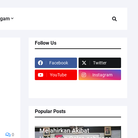
agam
Follow Us
Facebook
Twitter
YouTube
Instagram
Popular Posts
Kriminal
Melahirkan Akibat
0