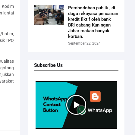
 Kodim
Pembodohan publik , di
 lantai
duga rekayasa pencairan
kredit fiktif oleh bank
BRI cabang Kuningan
Jabar makan banyak
/Lotim,
korban.
sik TPQ
September 22, 2024
ualitas
Subscribe Us
 gotong
njukkan
yarakat