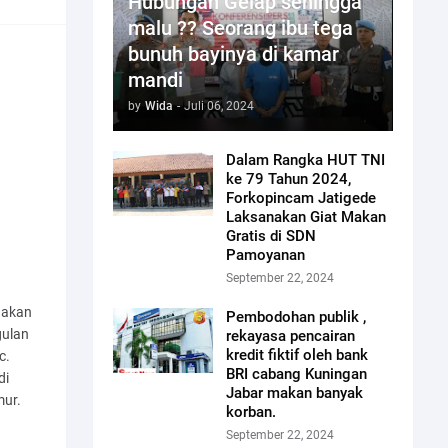
Hubungan Gelap sehingga
malu ?? Seorang ibu tega
bunuh bayinya di kamar
mandi
by
Wida
-
Juli 06, 2024
Dalam Rangka HUT TNI
ke 79 Tahun 2024,
Forkopincam Jatigede
Laksanakan Giat Makan
Gratis di SDN
Pamoyanan
September 22, 2024
nakan
Pembodohan publik ,
gulan
rekayasa pencairan
kredit fiktif oleh bank
c.
BRI cabang Kuningan
di
Jabar makan banyak
mur.
korban.
September 22, 2024