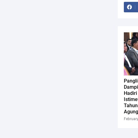
Pangl
Dampi
Hadiri
Istim
Tahu
Agung
Februar