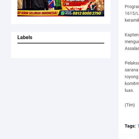
Progr
1615/L
kerami
Kapten
Labels
mengun
Assala
Pelaks
sarana
royong
komitm
luas.
(Tim)
Tags: