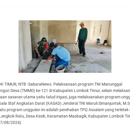
 TIMUR, NTB -SabaraNews. Pelaksanaan program TNI Manunggal
gun Desa (TMMD) ke-121 di Kabupaten Lombok Timur, selain melaksa
aan sasaran utama yaitu talud irigasi, juga melaksanakan program ung
pala Staf Angkatan Darat (KASAD) Jenderal TNI Maruli Simanjuntak, M.S
atu program unggulan ini adalah perehaban TPQ Assalam yang terletak 
Lengkok Ratu, Desa Kesik, Kecamatan Masbagik, Kabupaten Lombok Ti
7/08/2024)