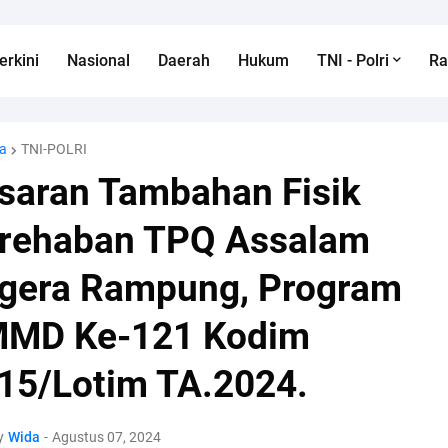
erkini
Nasional
Daerah
Hukum
TNI - Polri
R
a
TNI-POLRI
saran Tambahan Fisik
rehaban TPQ Assalam
gera Rampung, Program
MD Ke-121 Kodim
15/Lotim TA.2024.
y
Wida
-
Agustus 07, 2024