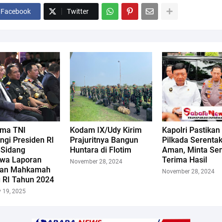
Facebook
Twitter
ima TNI
Kodam IX/Udy Kirim
Kapolri Pastikan
ngi Presiden RI
Prajuritnya Bangun
Pilkada Serenta
 Sidang
Huntara di Flotim
Aman, Minta S
ewa Laporan
Terima Hasil
November 28, 2024
nan Mahkamah
November 28, 2024
 RI Tahun 2024
y 19, 2025