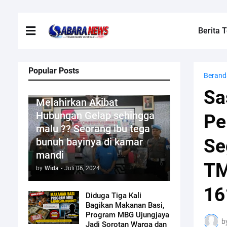
Berita T
Popular Posts
Berand
Kriminal
Sa
Melahirkan Akibat
Hubungan Gelap sehingga
Pe
malu ?? Seorang ibu tega
Se
bunuh bayinya di kamar
mandi
TM
by
Wida
-
Juli 06, 2024
16
Diduga Tiga Kali
Bagikan Makanan Basi,
Program MBG Ujungjaya
b
Jadi Sorotan Warga dan