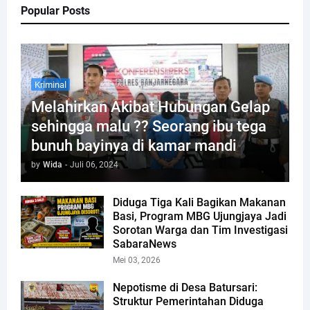
Popular Posts
Kriminal
Melahirkan Akibat Hubungan Gelap
sehingga malu ?? Seorang ibu tega
bunuh bayinya di kamar mandi
by
Wida
-
Juli 06, 2024
Diduga Tiga Kali Bagikan Makanan
Basi, Program MBG Ujungjaya Jadi
Sorotan Warga dan Tim Investigasi
SabaraNews
Mei 03, 2026
Nepotisme di Desa Batursari:
Struktur Pemerintahan Diduga