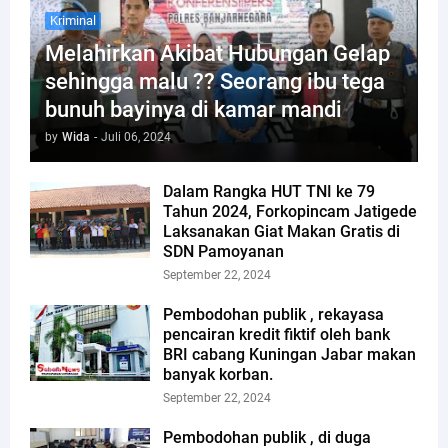
Kriminal
Melahirkan Akibat Hubungan Gelap
sehingga malu ?? Seorang ibu tega
bunuh bayinya di kamar mandi
by
Wida
-
Juli 06, 2024
Dalam Rangka HUT TNI ke 79
Tahun 2024, Forkopincam Jatigede
Laksanakan Giat Makan Gratis di
SDN Pamoyanan
September 22, 2024
Pembodohan publik , rekayasa
pencairan kredit fiktif oleh bank
BRI cabang Kuningan Jabar makan
banyak korban.
September 22, 2024
Pembodohan publik , di duga