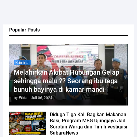
Popular Posts
Kriminal
Melahirkan Akibat Hubungan Gelap
sehingga malu ?? Seorang ibu tega
bunuh bayinya di kamar mandi
by
Wida
-
Juli 06, 2024
Diduga Tiga Kali Bagikan Makanan
Basi, Program MBG Ujungjaya Jadi
Sorotan Warga dan Tim Investigasi
SabaraNews