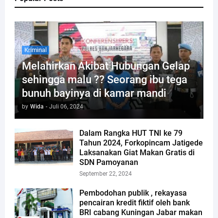
Kriminal
Melahirkan Akibat Hubungan Gelap
sehingga malu ?? Seorang ibu tega
bunuh bayinya di kamar mandi
by
Wida
-
Juli 06, 2024
Dalam Rangka HUT TNI ke 79
Tahun 2024, Forkopincam Jatigede
Laksanakan Giat Makan Gratis di
SDN Pamoyanan
September 22, 2024
Pembodohan publik , rekayasa
pencairan kredit fiktif oleh bank
BRI cabang Kuningan Jabar makan