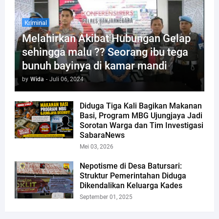
Kriminal
Melahirkan Akibat Hubungan Gelap
sehingga malu ?? Seorang ibu tega
bunuh bayinya di kamar mandi
by
Wida
-
Juli 06, 2024
Diduga Tiga Kali Bagikan Makanan
Basi, Program MBG Ujungjaya Jadi
Sorotan Warga dan Tim Investigasi
SabaraNews
Mei 03, 2026
Nepotisme di Desa Batursari:
Struktur Pemerintahan Diduga
Dikendalikan Keluarga Kades
September 01, 2025