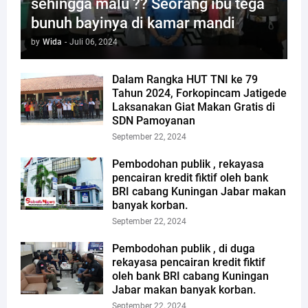
sehingga malu ?? Seorang ibu tega
bunuh bayinya di kamar mandi
by
Wida
-
Juli 06, 2024
Dalam Rangka HUT TNI ke 79
Tahun 2024, Forkopincam Jatigede
Laksanakan Giat Makan Gratis di
SDN Pamoyanan
September 22, 2024
Pembodohan publik , rekayasa
pencairan kredit fiktif oleh bank
BRI cabang Kuningan Jabar makan
banyak korban.
September 22, 2024
Pembodohan publik , di duga
rekayasa pencairan kredit fiktif
oleh bank BRI cabang Kuningan
Jabar makan banyak korban.
September 22, 2024