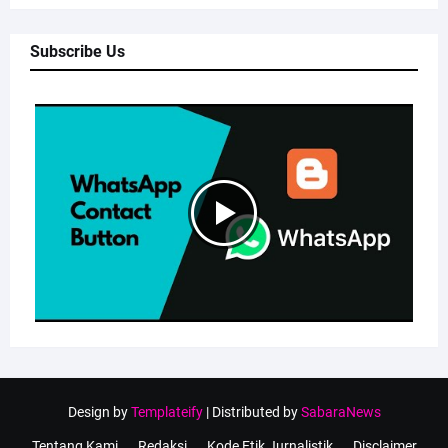
Subscribe Us
Design by
Templateify
| Distributed by
SabaraNews
Tentang Kami
Redaksi
Kode Etik Jurnalistik
Disclaimer