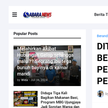
Berita T
Popular Posts
Berand
Kriminal
DI
Melahirkan Akibat
Hubungan Gelap sehingga
BE
malu ?? Seorang ibu tega
PE
bunuh bayinya di kamar
mandi
P
by
Wida
-
Juli 06, 2024
Diduga Tiga Kali
b
Bagikan Makanan Basi,
Program MBG Ujungjaya
Jadi Sorotan Warga dan