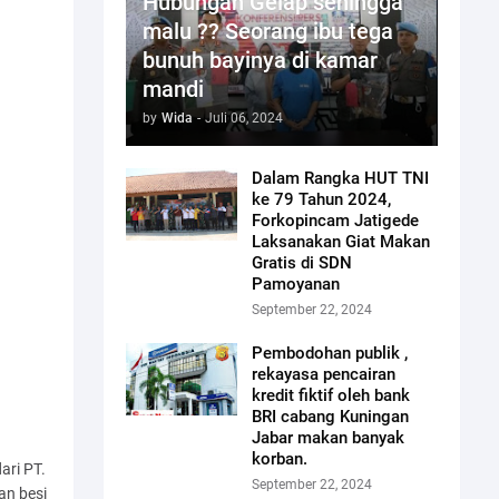
Hubungan Gelap sehingga
malu ?? Seorang ibu tega
bunuh bayinya di kamar
mandi
by
Wida
-
Juli 06, 2024
Dalam Rangka HUT TNI
ke 79 Tahun 2024,
Forkopincam Jatigede
Laksanakan Giat Makan
Gratis di SDN
Pamoyanan
September 22, 2024
Pembodohan publik ,
rekayasa pencairan
kredit fiktif oleh bank
BRI cabang Kuningan
Jabar makan banyak
korban.
ari PT.
September 22, 2024
an besi