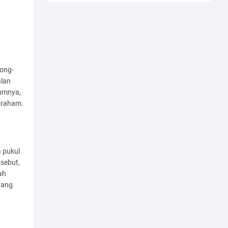
ong-
alan
lumnya,
Abraham.
a pukul
sebut,
ah
wang