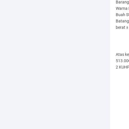
Barang 
Warna H
Buah S
Batang 
berat ±
Atas ke
513.000
2 KUHP