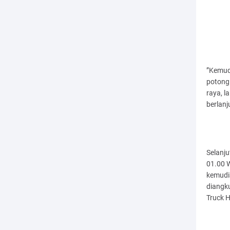
”Kemud
potong 
raya, l
berlanj
Selanju
01.00 
kemudi
diangk
Truck 