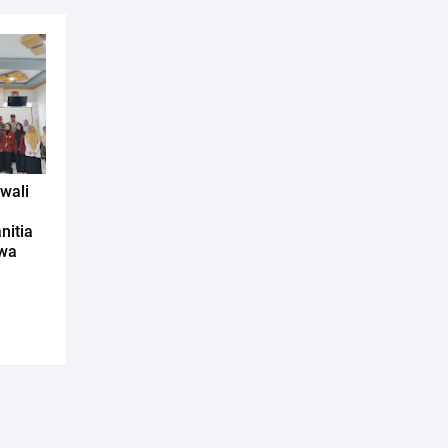
wali
nitia
awa