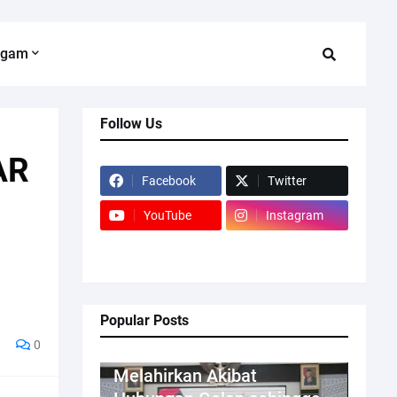
agam
Follow Us
AR
Facebook
Twitter
YouTube
Instagram
Popular Posts
0
Kriminal
Melahirkan Akibat