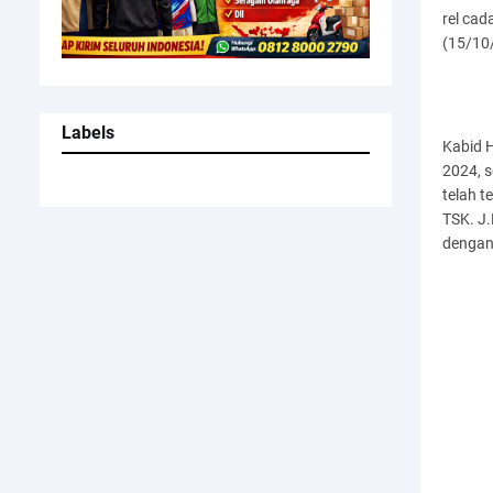
rel cad
(15/10
Labels
Kabid 
2024, s
telah t
TSK. J.
dengan 