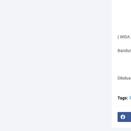
( WIDA 
Bandun
Dikelu
Tags: