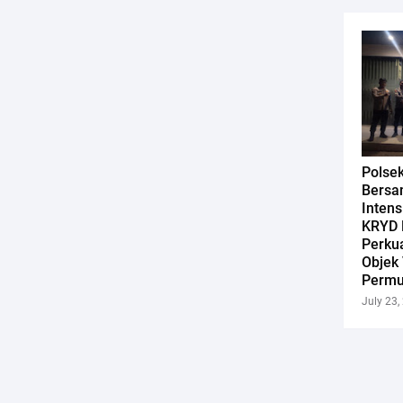
Polse
Bersa
Intens
KRYD 
Perku
Objek 
Permu
July 23,