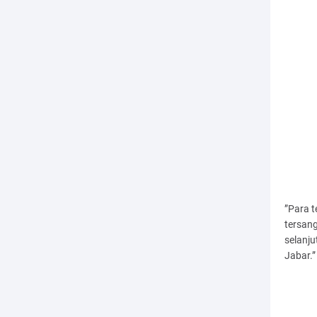
”Para t
tersang
selanju
Jabar.”