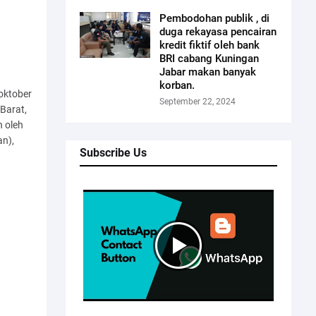
Pembodohan publik , di
duga rekayasa pencairan
kredit fiktif oleh bank
BRI cabang Kuningan
Jabar makan banyak
korban.
oktober
September 22, 2024
Barat,
n oleh
an),
Subscribe Us