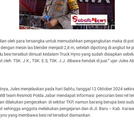
ian oleh para tersangka untuk memudahkan pengangkutan maka di pot
dengan mesin las blender menjadi 2,8 m, setelah dipotong di angkut ke j
alu besi tersebut dimuat kedalam Truck Hyno yang sudah disiapkan sebe
ut oleh TSK. J.K., TSK. E.S, TSK. J.J. dibawa hendak di jual.” ujar Jules 
tnya, Jules menjelaskan pada hari Sabtu, tanggal 12 Oktober 2024 sekir
WIB team Resmob Polda Jabar mendapat informasi pencurian besi rel ter
an dilakukan pengecekan di sekitar TKP, namun barang berupa besi sud
ut sehingga anggota melakukan pengejaran dan di Jl. Baru – Kab. Kara
Hyno yang membawa besi rel tersebut diamankan.