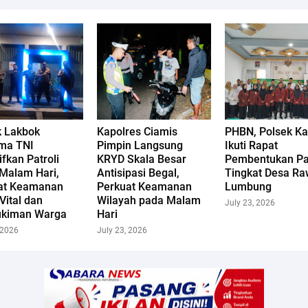
k Lakbok
Kapolres Ciamis
PHBN, Polsek Ka
ma TNI
Pimpin Langsung
Ikuti Rapat
ifkan Patroli
KRYD Skala Besar
Pembentukan Pa
Malam Hari,
Antisipasi Begal,
Tingkat Desa R
at Keamanan
Perkuat Keamanan
Lumbung
Vital dan
Wilayah pada Malam
July 23, 2026
kiman Warga
Hari
 2026
July 23, 2026