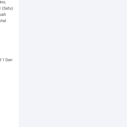
ino,
1 (Satu)
Buah
otal
at 1 Dan