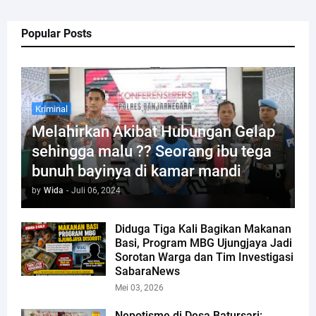
Popular Posts
Kriminal
Melahirkan Akibat Hubungan Gelap
sehingga malu ?? Seorang ibu tega
bunuh bayinya di kamar mandi
by
Wida
-
Juli 06, 2024
Diduga Tiga Kali Bagikan Makanan
Basi, Program MBG Ujungjaya Jadi
Sorotan Warga dan Tim Investigasi
SabaraNews
Mei 03, 2026
Nepotisme di Desa Batursari: