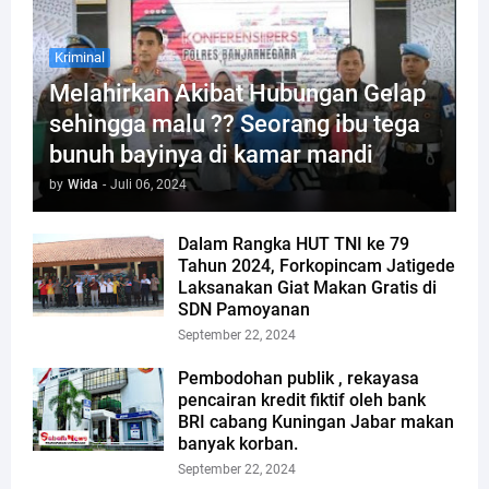
Kriminal
Melahirkan Akibat Hubungan Gelap
sehingga malu ?? Seorang ibu tega
bunuh bayinya di kamar mandi
by
Wida
-
Juli 06, 2024
Dalam Rangka HUT TNI ke 79
Tahun 2024, Forkopincam Jatigede
Laksanakan Giat Makan Gratis di
SDN Pamoyanan
September 22, 2024
Pembodohan publik , rekayasa
pencairan kredit fiktif oleh bank
BRI cabang Kuningan Jabar makan
banyak korban.
September 22, 2024