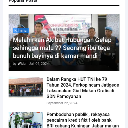
Popular Posts
Kriminal
Melahirkan Akibat Hubungan Gelap
sehingga malu ?? Seorang ibu tega
bunuh bayinya di kamar mandi
by
Wida
-
Juli 06, 2024
Dalam Rangka HUT TNI ke 79
Tahun 2024, Forkopincam Jatigede
Laksanakan Giat Makan Gratis di
SDN Pamoyanan
September 22, 2024
Pembodohan publik , rekayasa
pencairan kredit fiktif oleh bank
BRI cabang Kuningan Jabar makan