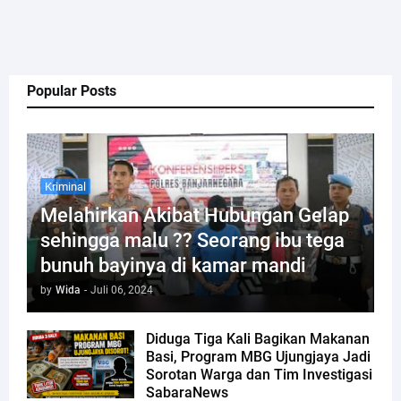
Popular Posts
Kriminal
Melahirkan Akibat Hubungan Gelap
sehingga malu ?? Seorang ibu tega
bunuh bayinya di kamar mandi
by
Wida
-
Juli 06, 2024
Diduga Tiga Kali Bagikan Makanan
Basi, Program MBG Ujungjaya Jadi
Sorotan Warga dan Tim Investigasi
SabaraNews