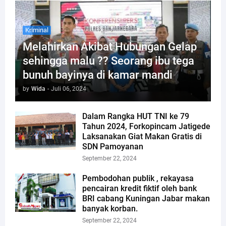
Kriminal
Melahirkan Akibat Hubungan Gelap
sehingga malu ?? Seorang ibu tega
bunuh bayinya di kamar mandi
by
Wida
-
Juli 06, 2024
Dalam Rangka HUT TNI ke 79
Tahun 2024, Forkopincam Jatigede
Laksanakan Giat Makan Gratis di
SDN Pamoyanan
September 22, 2024
Pembodohan publik , rekayasa
pencairan kredit fiktif oleh bank
BRI cabang Kuningan Jabar makan
banyak korban.
September 22, 2024