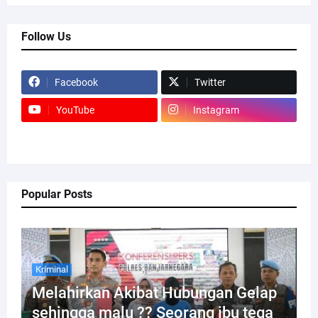
Follow Us
Facebook
Twitter
YouTube
Instagram
Popular Posts
Kriminal
Melahirkan Akibat Hubungan Gelap
sehingga malu ?? Seorang ibu tega