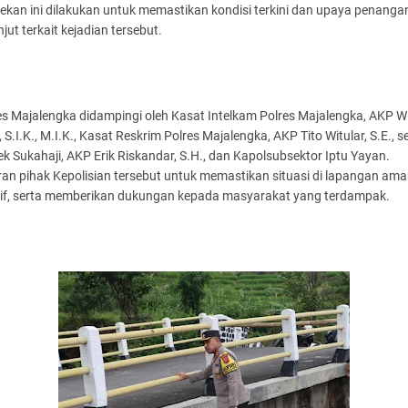
ekan ini dilakukan untuk memastikan kondisi terkini dan upaya penang
anjut terkait kejadian tersebut.
s Majalengka didampingi oleh Kasat Intelkam Polres Majalengka, AKP Wi
o, S.I.K., M.I.K., Kasat Reskrim Polres Majalengka, AKP Tito Witular, S.E., s
k Sukahaji, AKP Erik Riskandar, S.H., dan Kapolsubsektor Iptu Yayan.
an pihak Kepolisian tersebut untuk memastikan situasi di lapangan am
if, serta memberikan dukungan kepada masyarakat yang terdampak.