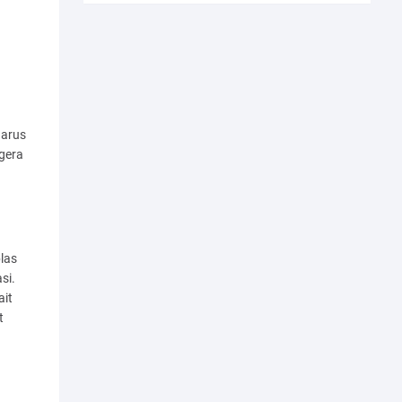
 arus
egera
las
si.
ait
t