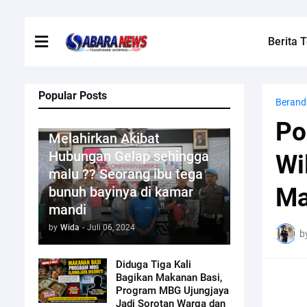
Berita T
Popular Posts
Berand
Kriminal
Po
Melahirkan Akibat
Hubungan Gelap sehingga
Wi
malu ?? Seorang ibu tega
Ma
bunuh bayinya di kamar
mandi
by
Wida
-
Juli 06, 2024
b
Diduga Tiga Kali
Bagikan Makanan Basi,
Program MBG Ujungjaya
Jadi Sorotan Warga dan