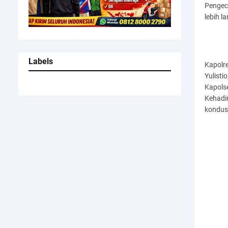
Pengec
lebih l
Labels
Kapolre
Yulisti
Kapolse
Kehadir
kondus