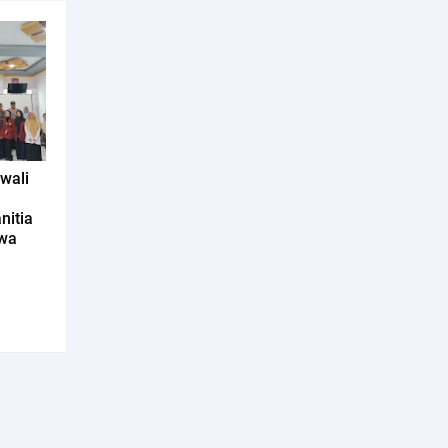
wali
nitia
awa