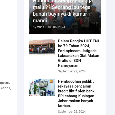
Hubungan Gelap sehingga
malu ?? Seorang ibu tega
bunuh bayinya di kamar
mandi
by
Wida
-
Juli 06, 2024
Dalam Rangka HUT TNI
ke 79 Tahun 2024,
Forkopincam Jatigede
Laksanakan Giat Makan
Gratis di SDN
Pamoyanan
September 22, 2024
Pembodohan publik ,
ajaran,
rekayasa pencairan
kahaji,
kredit fiktif oleh bank
BRI cabang Kuningan
Jabar makan banyak
korban.
September 22, 2024