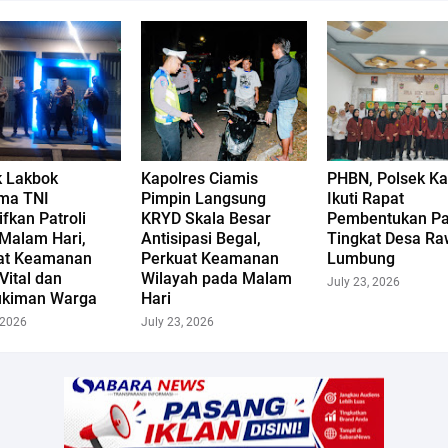
k Lakbok
Kapolres Ciamis
PHBN, Polsek Ka
ma TNI
Pimpin Langsung
Ikuti Rapat
ifkan Patroli
KRYD Skala Besar
Pembentukan Pa
Malam Hari,
Antisipasi Begal,
Tingkat Desa R
at Keamanan
Perkuat Keamanan
Lumbung
Vital dan
Wilayah pada Malam
July 23, 2026
kiman Warga
Hari
 2026
July 23, 2026