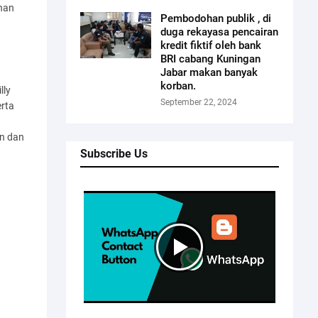
anan
Pembodohan publik , di
duga rekayasa pencairan
kredit fiktif oleh bank
BRI cabang Kuningan
Jabar makan banyak
korban.
lly
September 22, 2024
erta
an dan
Subscribe Us