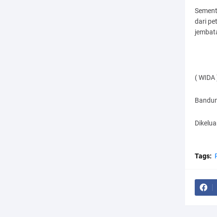
Sementa
dari pe
jembata
( WIDA 
Bandun
Dikelu
Tags: