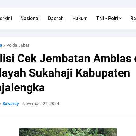
erkini
Nasional
Daerah
Hukum
TNI - Polri
R
a
Polda Jabar
lisi Cek Jembatan Amblas 
layah Sukahaji Kabupaten
jalengka
y
Suwardy
-
November 26, 2024