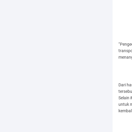
“Penge
transpo
menang
Dari h
terseb
Selain 
untuk 
kembali