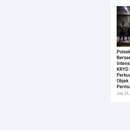
Polse
Bersa
Intens
KRYD 
Perku
Objek 
Permu
July 23,