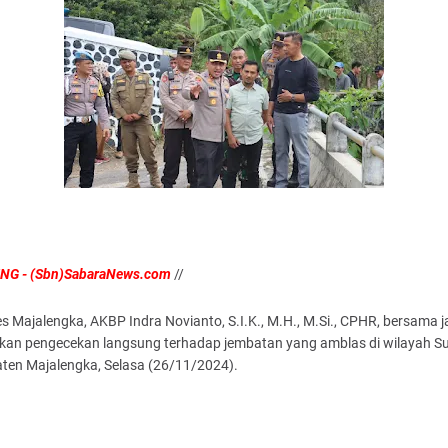
G - (Sbn)SabaraNews.com
//
s Majalengka, AKBP Indra Novianto, S.I.K., M.H., M.Si., CPHR, bersama j
kan pengecekan langsung terhadap jembatan yang amblas di wilayah Su
ten Majalengka, Selasa (26/11/2024).