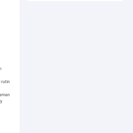
n
rutin
 aman
ly