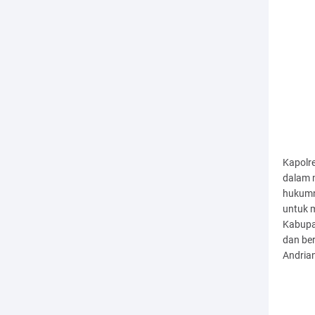
Kapolr
dalam 
hukumn
untuk m
Kabupa
dan ber
Andrian