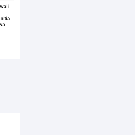
wali
nitia
awa