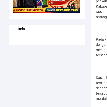
penyal
Kabupat
Modus 
barang 
Labels
Pada ka
dengan
merupak
tersan
Kasus t
tersang
dengan 
tersebu
melalui