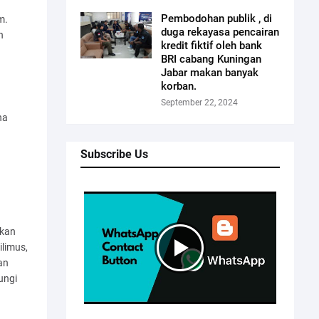
Pembodohan publik , di
m.
duga rekayasa pencairan
n
kredit fiktif oleh bank
BRI cabang Kuningan
Jabar makan banyak
korban.
September 22, 2024
na
Subscribe Us
tkan
ilimus,
an
ungi