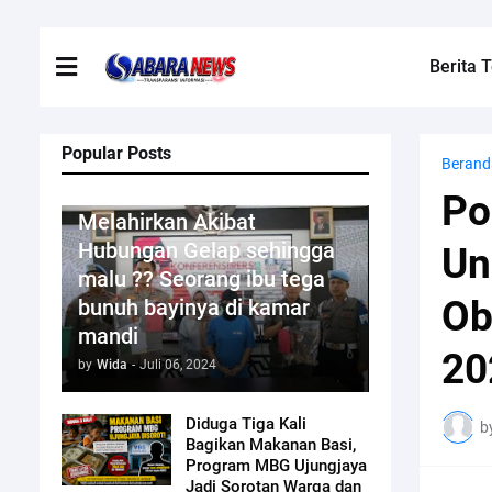
Berita T
Popular Posts
Berand
Kriminal
Po
Melahirkan Akibat
Hubungan Gelap sehingga
Un
malu ?? Seorang ibu tega
Ob
bunuh bayinya di kamar
mandi
20
by
Wida
-
Juli 06, 2024
Diduga Tiga Kali
b
Bagikan Makanan Basi,
Program MBG Ujungjaya
Jadi Sorotan Warga dan