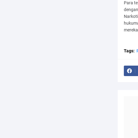
Para t
dengan
Narkot
hukuma
mereka
Tags: