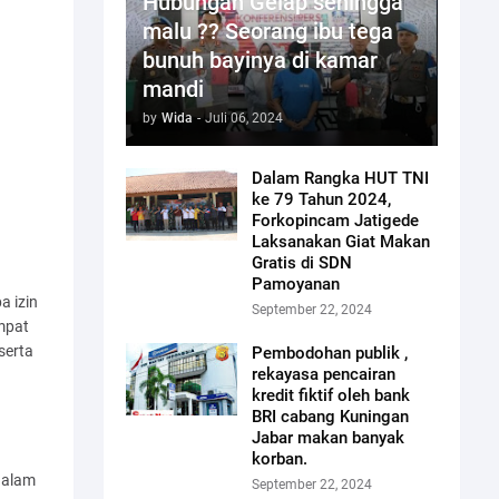
Hubungan Gelap sehingga
malu ?? Seorang ibu tega
bunuh bayinya di kamar
mandi
by
Wida
-
Juli 06, 2024
Dalam Rangka HUT TNI
ke 79 Tahun 2024,
Forkopincam Jatigede
Laksanakan Giat Makan
Gratis di SDN
Pamoyanan
a izin
September 22, 2024
mpat
serta
Pembodohan publik ,
rekayasa pencairan
kredit fiktif oleh bank
BRI cabang Kuningan
Jabar makan banyak
korban.
 dalam
September 22, 2024