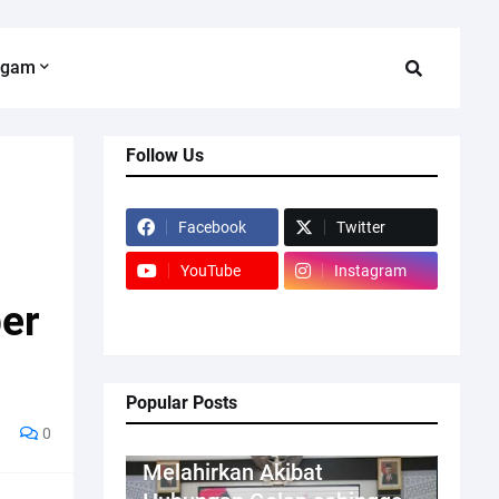
agam
Follow Us
Facebook
Twitter
YouTube
Instagram
ber
Popular Posts
0
Kriminal
Melahirkan Akibat