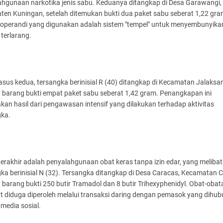
ahgunaan narkotika jenis sabu. Keduanya ditangkap di Desa Garawangi,
en Kuningan, setelah ditemukan bukti dua paket sabu seberat 1,22 gra
operandi yang digunakan adalah sistem "tempel" untuk menyembunyika
terlarang.
sus kedua, tersangka berinisial R (40) ditangkap di Kecamatan Jalaksa
 barang bukti empat paket sabu seberat 1,42 gram. Penangkapan ini
an hasil dari pengawasan intensif yang dilakukan terhadap aktivitas
gka.
erakhir adalah penyalahgunaan obat keras tanpa izin edar, yang meliba
ka berinisial N (32). Tersangka ditangkap di Desa Caracas, Kecamatan C
barang bukti 250 butir Tramadol dan 8 butir Trihexyphenidyl. Obat-obat
t diduga diperoleh melalui transaksi daring dengan pemasok yang dihub
 media sosial.