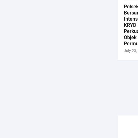
Polse
Bersa
Intens
KRYD 
Perku
Objek 
Permu
July 23,