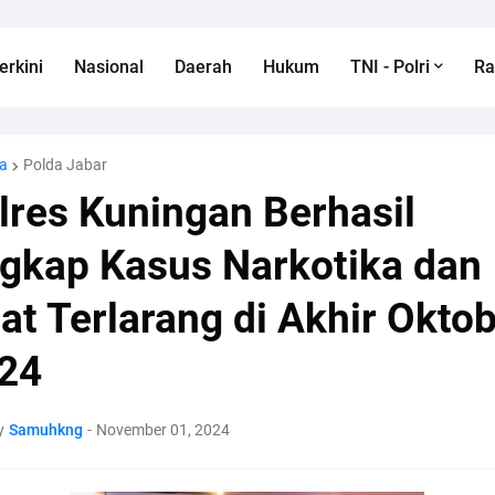
erkini
Nasional
Daerah
Hukum
TNI - Polri
R
a
Polda Jabar
lres Kuningan Berhasil
gkap Kasus Narkotika dan
at Terlarang di Akhir Okto
24
y
Samuhkng
-
November 01, 2024