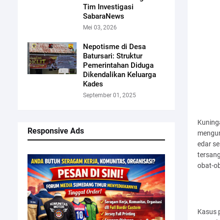
Tim Investigasi
SabaraNews
Mei 03, 2026
Nepotisme di Desa
Batursari: Struktur
Pemerintahan Diduga
Dikendalikan Keluarga
Kades
September 01, 2025
Kuninga
Responsive Ads
mengun
edar s
tersang
obat-o
Kasus p