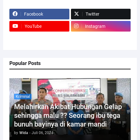
Facebook
Twitter
YouTube
Instagram
Popular Posts
Kriminal
Melahirkan Akibat Hubungan Gelap
sehingga malu ?? Seorang ibu tega
bunuh bayinya di kamar mandi
by
Wida
-
Juli 06, 2024