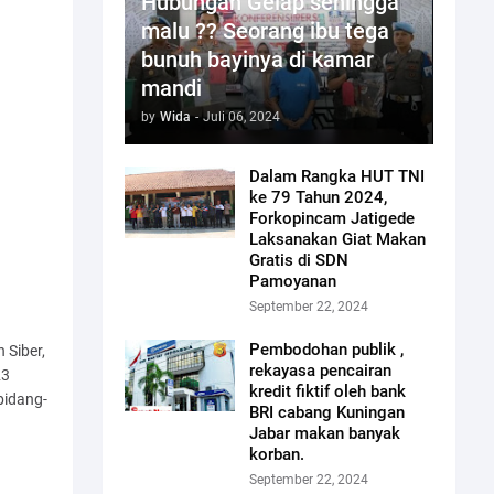
Hubungan Gelap sehingga
malu ?? Seorang ibu tega
bunuh bayinya di kamar
mandi
by
Wida
-
Juli 06, 2024
Dalam Rangka HUT TNI
ke 79 Tahun 2024,
Forkopincam Jatigede
Laksanakan Giat Makan
Gratis di SDN
Pamoyanan
September 22, 2024
Pembodohan publik ,
 Siber,
rekayasa pencairan
23
kredit fiktif oleh bank
bidang-
BRI cabang Kuningan
Jabar makan banyak
korban.
September 22, 2024