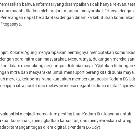
emastikan bahwa informasi yang disampaikan tidak hanya relevan, teta
k dan mudah diterima oleh prajurit maupun masyarakat. "Hanya dengan i
 Penerangan dapat beradaptasi dengan dinamika kebutuhan komunikasi 
," tegasnya.
lanjut, Kolonel Agung menyampaikan pentingnya menciptakan komunikas
 dengan para mitra dan masyarakat. Menurutnya, dukungan mereka san
hkan dalam mendukung perjuangan di dunia maya. "Ciptakan hubungan
engan mitra dan masyarakat untuk mensuport perang kita di dunia maya,
utuh mereka, kolaborasi yang kuat akan memperkuat posisi Kodam IX/U
enjaga citra positif dan melawan isu-isu negatif di dunia digital " ujarny
evaluasi ini menjadi momentum penting bagi Kodam IX/Udayana untuk
kuat koordinasi, meningkatkan kapasitas, dan menyelaraskan strategi
api tantangan tugas di era digital. (Pendam IX/Udy)