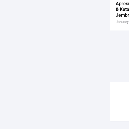
Apresi
& Ket
Jemb
January