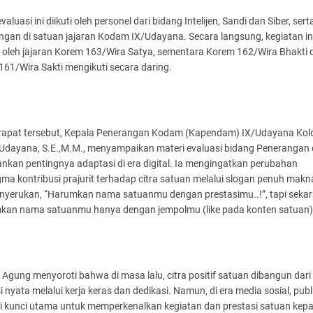
valuasi ini diikuti oleh personel dari bidang Intelijen, Sandi dan Siber, sert
gan di satuan jajaran Kodam IX/Udayana. Secara langsung, kegiatan in
i oleh jajaran Korem 163/Wira Satya, sementara Korem 162/Wira Bhakti 
161/Wira Sakti mengikuti secara daring.
rapat tersebut, Kepala Penerangan Kodam (Kapendam) IX/Udayana Kol
Udayana, S.E.,M.M., menyampaikan materi evaluasi bidang Penerangan
kan pentingnya adaptasi di era digital. Ia mengingatkan perubahan
ma kontribusi prajurit terhadap citra satuan melalui slogan penuh makna
enyerukan, “Harumkan nama satuanmu dengan prestasimu..!”, tapi sekar
kan nama satuanmu hanya dengan jempolmu (like pada konten satuan) 
 Agung menyoroti bahwa di masa lalu, citra positif satuan dibangun dari
i nyata melalui kerja keras dan dedikasi. Namun, di era media sosial, publ
i kunci utama untuk memperkenalkan kegiatan dan prestasi satuan kep