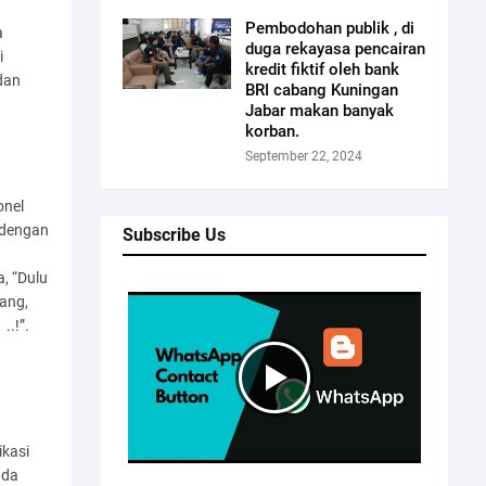
Pembodohan publik , di
a
duga rekayasa pencairan
i
kredit fiktif oleh bank
dan
BRI cabang Kuningan
Jabar makan banyak
korban.
September 22, 2024
onel
 dengan
Subscribe Us
, “Dulu
ang,
..!”.
ikasi
ada