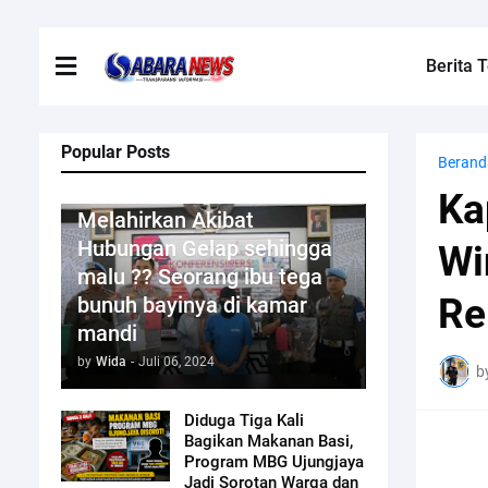
Berita T
Popular Posts
Berand
Kriminal
Ka
Melahirkan Akibat
Hubungan Gelap sehingga
Wi
malu ?? Seorang ibu tega
Re
bunuh bayinya di kamar
mandi
by
Wida
-
Juli 06, 2024
b
Diduga Tiga Kali
Bagikan Makanan Basi,
Program MBG Ujungjaya
Jadi Sorotan Warga dan