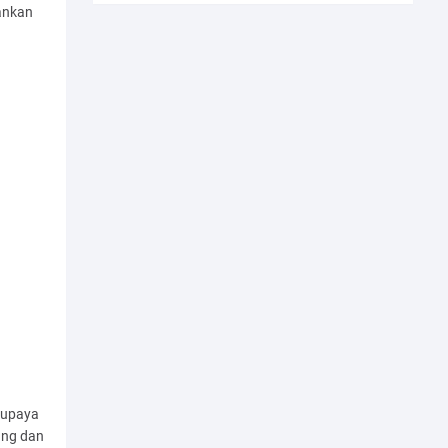
kankan
 upaya
ang dan