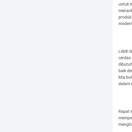
untuk m
menari
produk
modern
Lebih 
cerdas
dibutu
baik d
kita b
dalam m
Rapat 
memper
menghad