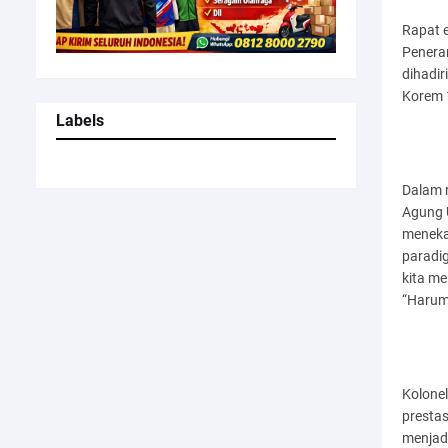
Rapat e
Peneran
dihadir
Korem 
Labels
Dalam 
Agung 
menekan
paradig
kita m
“Harum
Kolonel
prestas
menjad