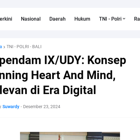
erkini
Nasional
Daerah
Hukum
TNI - Polri
R
a
TNI - POLRI - BALI
pendam IX/UDY: Konsep
nning Heart And Mind,
levan di Era Digital
y
Suwardy
-
Desember 23, 2024