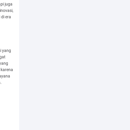
pi juga
novasi,
di era
i yang
gat
 yang
 karena
dayana
a.