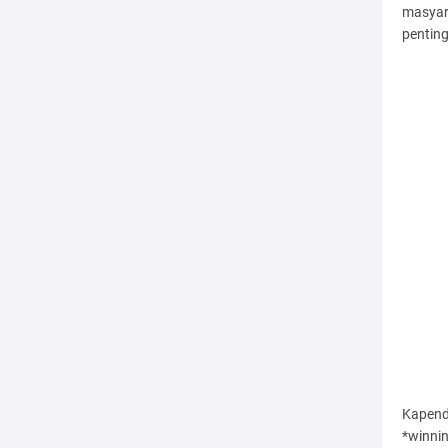
masyara
pentin
Kapend
*winnin