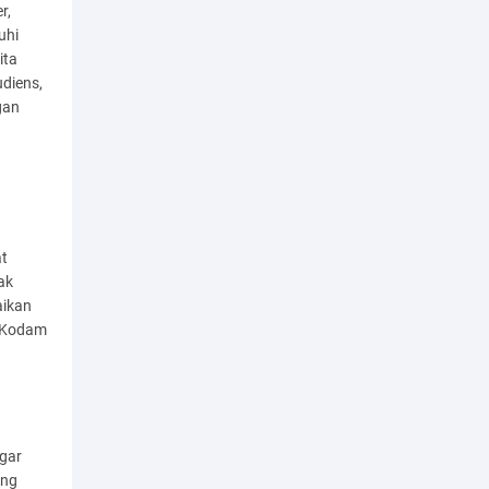
r,
uhi
ita
udiens,
gan
at
ak
aikan
a Kodam
gar
ing