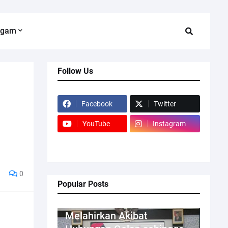
agam
Follow Us
Facebook
Twitter
YouTube
Instagram
0
Popular Posts
Kriminal
Melahirkan Akibat