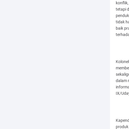
konflik
tetapi
penduku
tidak h
baik pr
terhad
Kolone
membent
sekalig
dalam 
informa
IX/Uda
Kapend
produk 