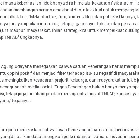
, di mana keberhasilan tidak hanya diraih melalui kekuatan fisik atau milite
 dengan membangun seruan emosional dan intelektual untuk mempengar
ng pihak lain. "Melalui artikel, foto, konten video, dan publikasi lainnya, k
anya menyampaikan informasi, tetapi juga menyentuh hati dan pikiran a
ajurit maupun masyarakat. Inilah strategi kita untuk memperkuat dukun
ap TNI AD," ungkapnya.
l Agung Udayana menegaskan bahwa satuan Penerangan harus mampu
uk opini positif dan menjadi filter terhadap isu-isu negatif di masyarak
us meningkatkan kesadaran prajurit, keluarga, dan masyarakat untuk bij
menggunakan media sosial. "Tugas Penerangan bukan hanya menyamp
si, tetapi juga membangun dan menjaga citra positif TNI AD, khususny
yana," tegasnya.
am juga menjelaskan bahwa insan Penerangan harus terus berinovasi a
yang dihasilkan dapat mengikuti perkembangan zaman. Inovasi ini pent