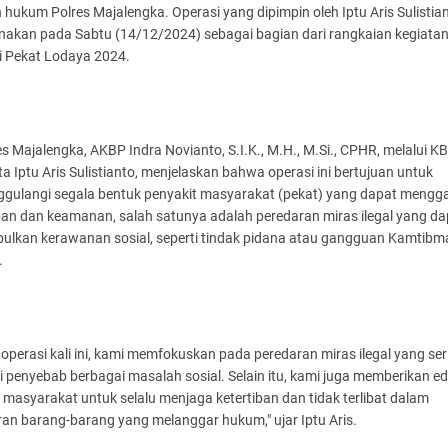
 hukum Polres Majalengka. Operasi yang dipimpin oleh Iptu Aris Sulistian
anakan pada Sabtu (14/12/2024) sebagai bagian dari rangkaian kegiata
i Pekat Lodaya 2024.
s Majalengka, AKBP Indra Novianto, S.I.K., M.H., M.Si., CPHR, melalui K
 Iptu Aris Sulistianto, menjelaskan bahwa operasi ini bertujuan untuk
gulangi segala bentuk penyakit masyarakat (pekat) yang dapat meng
ban dan keamanan, salah satunya adalah peredaran miras ilegal yang da
ulkan kerawanan sosial, seperti tindak pidana atau gangguan Kamtibm
.
operasi kali ini, kami memfokuskan pada peredaran miras ilegal yang seri
 penyebab berbagai masalah sosial. Selain itu, kami juga memberikan e
masyarakat untuk selalu menjaga ketertiban dan tidak terlibat dalam
an barang-barang yang melanggar hukum," ujar Iptu Aris.