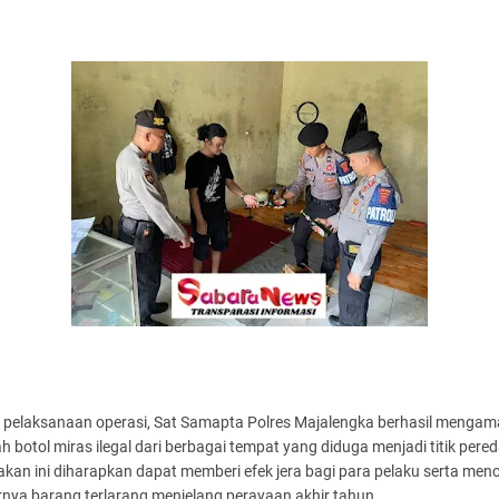
 pelaksanaan operasi, Sat Samapta Polres Majalengka berhasil menga
h botol miras ilegal dari berbagai tempat yang diduga menjadi titik pere
kan ini diharapkan dapat memberi efek jera bagi para pelaku serta men
nya barang terlarang menjelang perayaan akhir tahun.