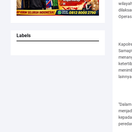
wilayah
dilaks
Operas
Labels
Kapolre
Samapta
menang
keterti
menimb
lainnya
"Dalam 
menjadi
kepada 
peredar