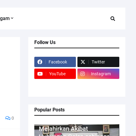
agam
Follow Us
Facebook
Twitter
YouTube
Instagram
Popular Posts
0
Kriminal
Melahirkan Akibat