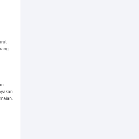
urut
 yang
an
ayakan
amaian.