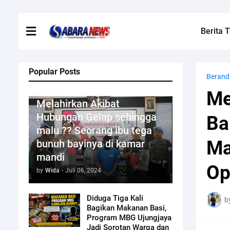
Berita T
Popular Posts
Berand
Kriminal
Me
Melahirkan Akibat
Hubungan Gelap sehingga
Ba
malu ?? Seorang ibu tega
Ma
bunuh bayinya di kamar
mandi
Op
by
Wida
-
Juli 06, 2024
Diduga Tiga Kali
b
Bagikan Makanan Basi,
Program MBG Ujungjaya
Jadi Sorotan Warga dan