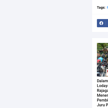
Tags:
Dalam
Loday
Rajag
Mener
Pembi
Juru P