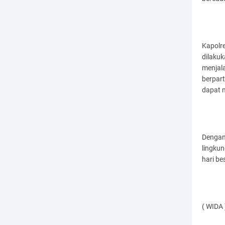
Kapolr
dilaku
menjal
berpart
dapat m
Dengan 
lingku
hari b
( WIDA 