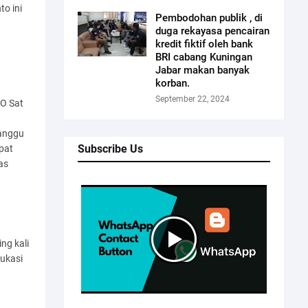
to ini
Pembodohan publik , di
n
duga rekayasa pencairan
kredit fiktif oleh bank
BRI cabang Kuningan
Jabar makan banyak
korban.
September 22, 2024
BO Sat
ganggu
Subscribe Us
pat
as
ng kali
dukasi