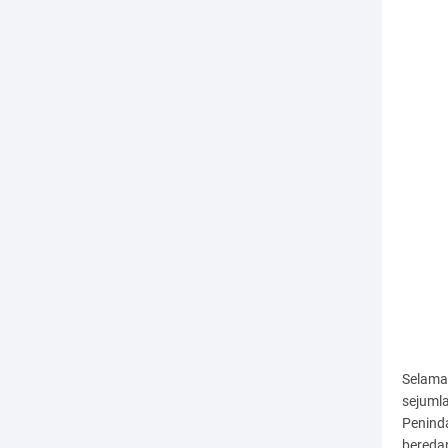
Selama
sejumla
Peninda
beredar