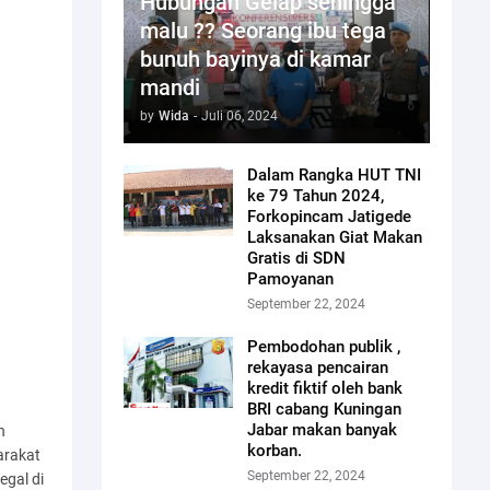
Hubungan Gelap sehingga
malu ?? Seorang ibu tega
bunuh bayinya di kamar
mandi
by
Wida
-
Juli 06, 2024
Dalam Rangka HUT TNI
ke 79 Tahun 2024,
Forkopincam Jatigede
Laksanakan Giat Makan
Gratis di SDN
Pamoyanan
September 22, 2024
Pembodohan publik ,
rekayasa pencairan
kredit fiktif oleh bank
BRI cabang Kuningan
Jabar makan banyak
n
korban.
arakat
September 22, 2024
egal di