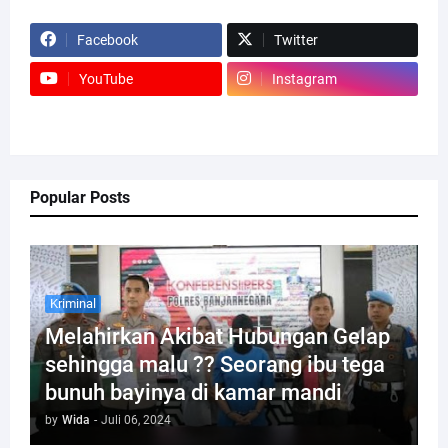
Facebook
Twitter
YouTube
Instagram
Popular Posts
Kriminal
Melahirkan Akibat Hubungan Gelap
sehingga malu ?? Seorang ibu tega
bunuh bayinya di kamar mandi
by
Wida
-
Juli 06, 2024