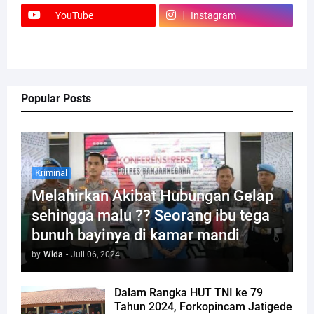
YouTube
Instagram
Popular Posts
Kriminal
Melahirkan Akibat Hubungan Gelap
sehingga malu ?? Seorang ibu tega
bunuh bayinya di kamar mandi
by
Wida
-
Juli 06, 2024
Dalam Rangka HUT TNI ke 79
Tahun 2024, Forkopincam Jatigede