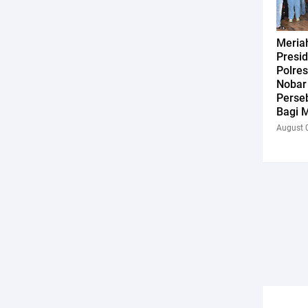
Meriah
Presi
Polres
Nobar 
Perse
Bagi M
August 