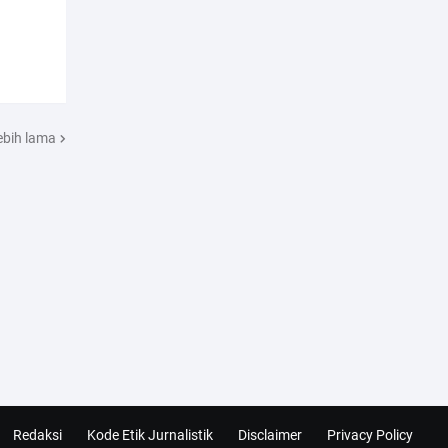
ebih lama
Redaksi
Kode Etik Jurnalistik
Disclaimer
Privacy Policy