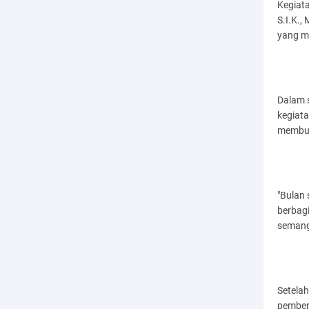
Kegiata
S.I.K.,
yang m
Dalam 
kegiata
membut
"Bulan
berbag
semanga
Setela
pember