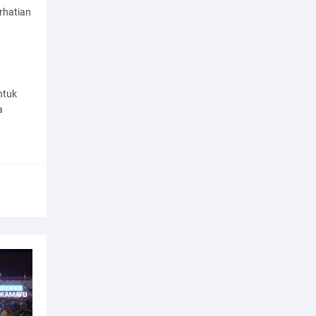
rhatian
ntuk
a