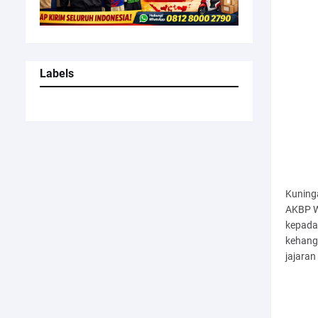
Labels
Kuning
AKBP Wi
kepada
kehanga
jajaran