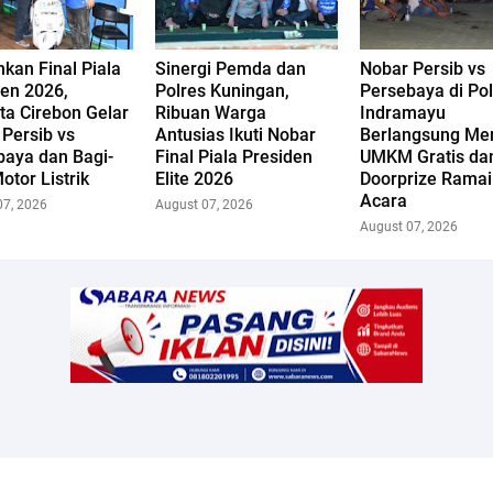
kan Final Piala
Sinergi Pemda dan
Nobar Persib vs
den 2026,
Polres Kuningan,
Persebaya di Po
ta Cirebon Gelar
Ribuan Warga
Indramayu
Persib vs
Antusias Ikuti Nobar
Berlangsung Mer
baya dan Bagi-
Final Piala Presiden
UMKM Gratis da
otor Listrik
Elite 2026
Doorprize Rama
Acara
07, 2026
August 07, 2026
August 07, 2026