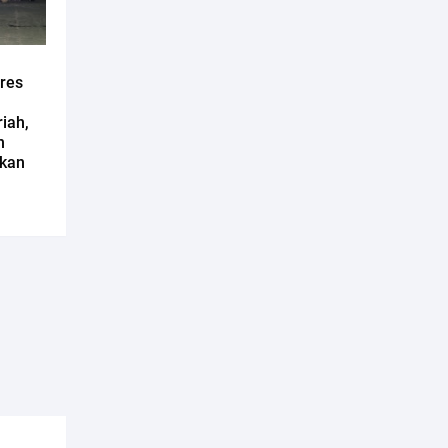
lres
iah,
n
ikan