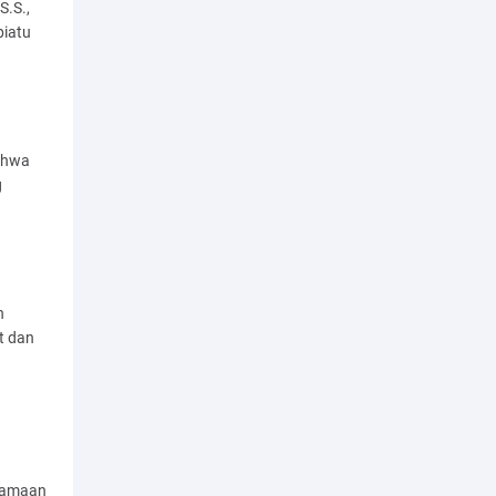
S.S.,
piatu
ahwa
g
n
t dan
rsamaan