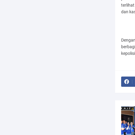
terliha
dan kas
Dengan 
berbag
kepoli