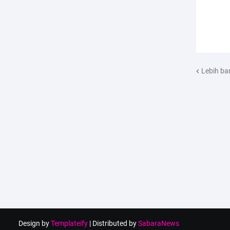
Lebih ba
Design by
Templateify
| Distributed by
SabaraNews