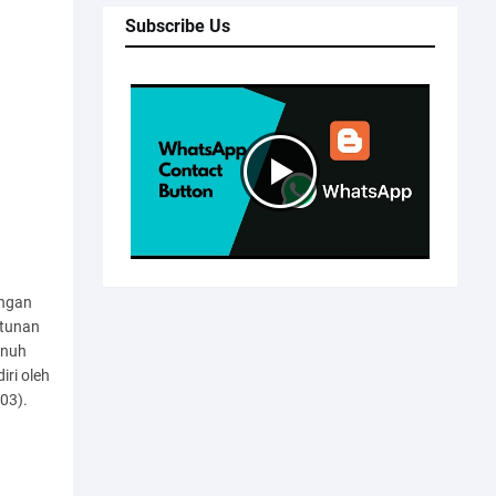
Subscribe Us
ingan
ntunan
enuh
iri oleh
/03).