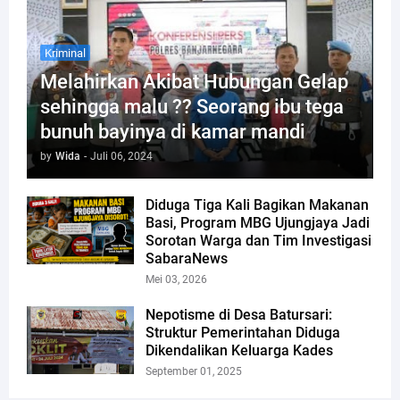
Kriminal
Melahirkan Akibat Hubungan Gelap
sehingga malu ?? Seorang ibu tega
bunuh bayinya di kamar mandi
by
Wida
-
Juli 06, 2024
Diduga Tiga Kali Bagikan Makanan
Basi, Program MBG Ujungjaya Jadi
Sorotan Warga dan Tim Investigasi
SabaraNews
Mei 03, 2026
Nepotisme di Desa Batursari:
Struktur Pemerintahan Diduga
Dikendalikan Keluarga Kades
September 01, 2025