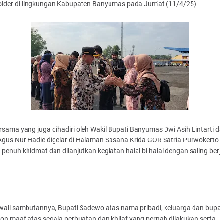
older di lingkungan Kabupaten Banyumas pada Jum'at (11/4/25)
rsama yang juga dihadiri oleh Wakil Bupati Banyumas Dwi Asih Lintarti 
Agus Nur Hadie digelar di Halaman Sasana Krida GOR Satria Purwokerto
penuh khidmat dan dilanjutkan kegiatan halal bi halal dengan saling ber
ali sambutannya, Bupati Sadewo atas nama pribadi, keluarga dan bupa
n maaf atas segala perbuatan dan khilaf yang pernah dilakukan serta