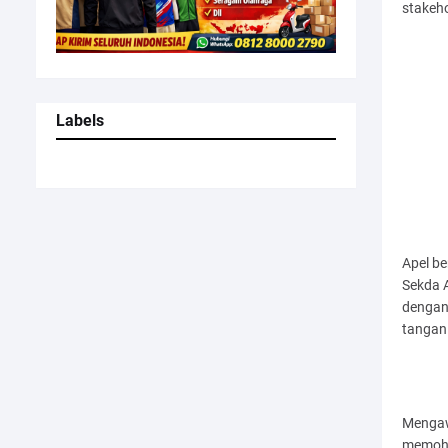
stakeh
Labels
Apel be
Sekda 
dengan 
tangan
Mengaw
memoho