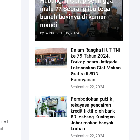
Hubungan Gelap sehingga
malu ?? Seorang ibu tega
bunuh bayinya di kamar
mandi
by
Wida
-
Juli 06, 2024
Dalam Rangka HUT TNI
ke 79 Tahun 2024,
Forkopincam Jatigede
Laksanakan Giat Makan
Gratis di SDN
Pamoyanan
September 22, 2024
Pembodohan publik ,
rekayasa pencairan
kredit fiktif oleh bank
BRI cabang Kuningan
 unit
Jabar makan banyak
korban.
ut
September 22, 2024