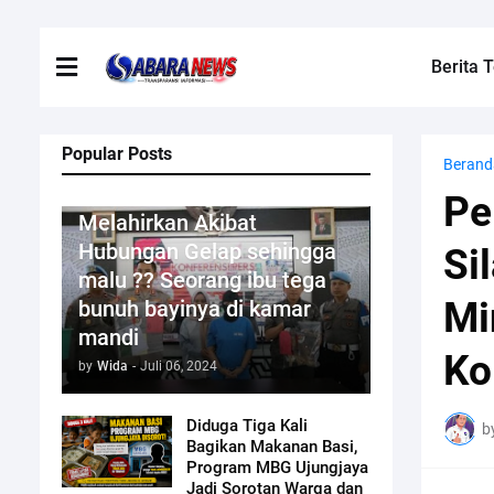
Berita T
Popular Posts
Berand
Kriminal
Pe
Melahirkan Akibat
Hubungan Gelap sehingga
Si
malu ?? Seorang ibu tega
Mi
bunuh bayinya di kamar
mandi
Ko
by
Wida
-
Juli 06, 2024
Diduga Tiga Kali
b
Bagikan Makanan Basi,
Program MBG Ujungjaya
Jadi Sorotan Warga dan