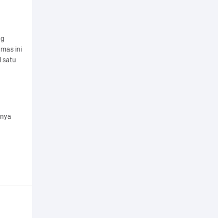
ng
mas ini
l satu
rnya