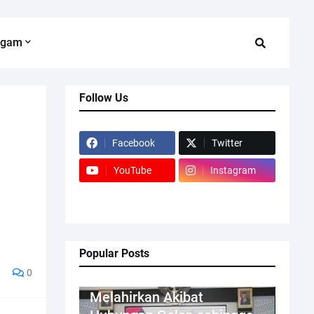
agam
Follow Us
Facebook
Twitter
YouTube
Instagram
Popular Posts
0
Kriminal
Melahirkan Akibat