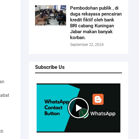
Pembodohan publik , di
duga rekayasa pencairan
kredit fiktif oleh bank
BRI cabang Kuningan
Jabar makan banyak
korban.
September 22, 2024
Subscribe Us
dan
jabat
ti