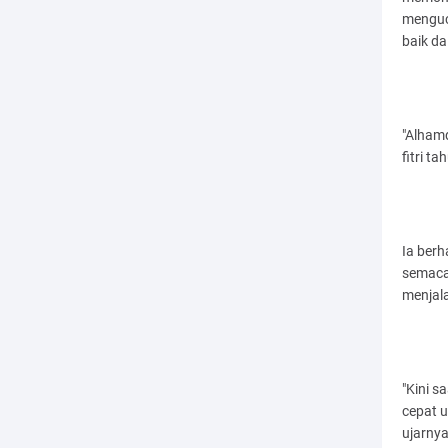
menguca
baik d
"Alhamd
fitri t
Ia berh
semaca
menjal
"Kini s
cepat u
ujarny