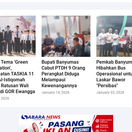
 Tema 'Green
Bupati Banyumas
Pemkab Banyum
tion',
Cabut PTDH 9 Orang
Hibahkan Bus
latan TASKIA 11
Perangkat Diduga
Operasional unt
Al-Istiqomah
Melampaui
Laskar Bawor
 Ratusan Wali
Kewenangannya
"Persibas"
 di GOR Ewangga
January 14, 2026
January 03, 2026
, 2026