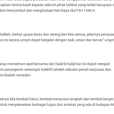
pkan terima kasih kepada seluruh pihak terlibat yang terlah berupaya
alam menyambut dan menghadapi Hari Raya Idul Fitri 1446 H
ulillah, berkat upaya keras dan sinergi dari kita semua, jalannya perayaa
ahun ini secara umum dapat berjalan dengan baik, aman dan lancar," ucap
arap momentum apel bersama dan halal bi halal hari ini dapat menjadi
m penyegaran semangat kolektif setelah sebulan penuh berpuasa dan
ani ibadah ramadan
aatnya kita kembali fokus, kembali menyusun langkah dan kembali berge
ntuk menyelesaikan berbagai tugas dan amanat yang ada di hadapan kit
a