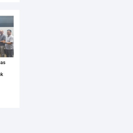
as
uk