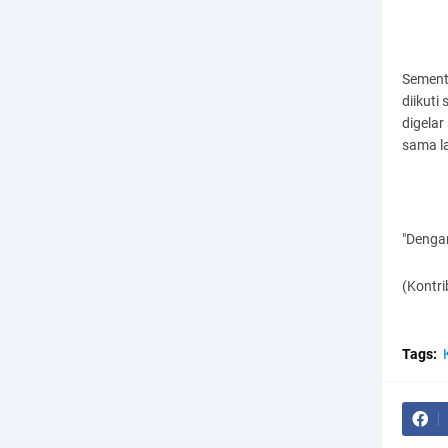
Sement
diikuti
digelar
sama l
"Dengan
(Kontr
Tags: