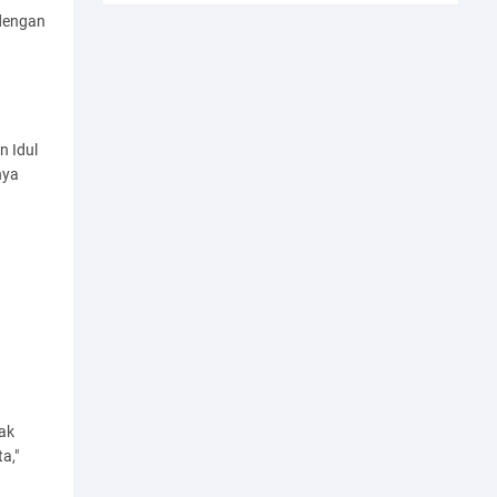
 dengan
n Idul
nya
rak
a,"