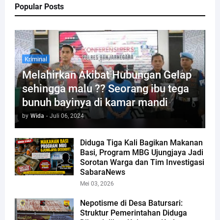
Popular Posts
Kriminal
Melahirkan Akibat Hubungan Gelap
sehingga malu ?? Seorang ibu tega
bunuh bayinya di kamar mandi
by
Wida
-
Juli 06, 2024
Diduga Tiga Kali Bagikan Makanan
Basi, Program MBG Ujungjaya Jadi
Sorotan Warga dan Tim Investigasi
SabaraNews
Mei 03, 2026
Nepotisme di Desa Batursari:
Struktur Pemerintahan Diduga