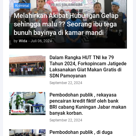
Kriminal
Melahirkan Akibat Hubungan Gelap
sehingga malu ?? Seorang ibu tega
bunuh bayinya di kamar mandi
by
Wida
-
Juli 06, 2024
Dalam Rangka HUT TNI ke 79
Tahun 2024, Forkopincam Jatigede
Laksanakan Giat Makan Gratis di
SDN Pamoyanan
September 22, 2024
Pembodohan publik , rekayasa
pencairan kredit fiktif oleh bank
BRI cabang Kuningan Jabar makan
banyak korban.
September 22, 2024
Pembodohan publik , di duga