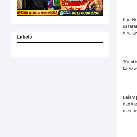
Kasi H
sasara
di wil
Labels
"Kami 
karyawa
Dalam 
dan kop
member