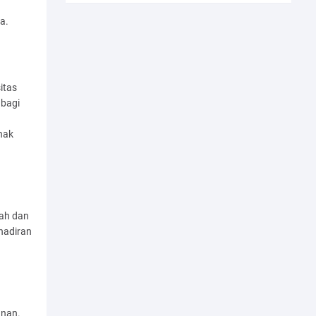
ya.
itas
 bagi
hak
bah dan
hadiran
anan.