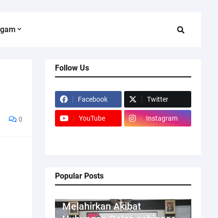
agam
Follow Us
Facebook
Twitter
YouTube
Instagram
0
Popular Posts
Kriminal
Melahirkan Akibat