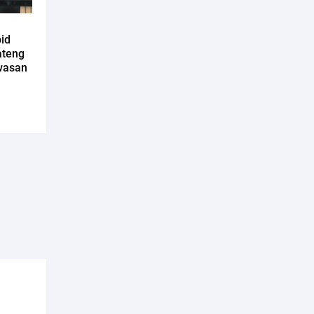
bid
ateng
wasan