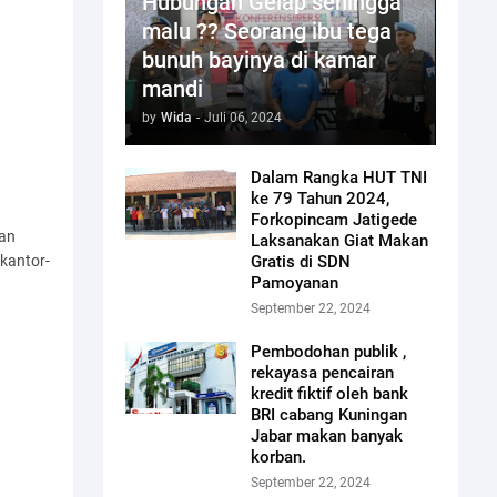
Hubungan Gelap sehingga
malu ?? Seorang ibu tega
bunuh bayinya di kamar
mandi
by
Wida
-
Juli 06, 2024
Dalam Rangka HUT TNI
ke 79 Tahun 2024,
Forkopincam Jatigede
gan
Laksanakan Giat Makan
 kantor-
Gratis di SDN
Pamoyanan
September 22, 2024
Pembodohan publik ,
rekayasa pencairan
kredit fiktif oleh bank
BRI cabang Kuningan
Jabar makan banyak
korban.
September 22, 2024