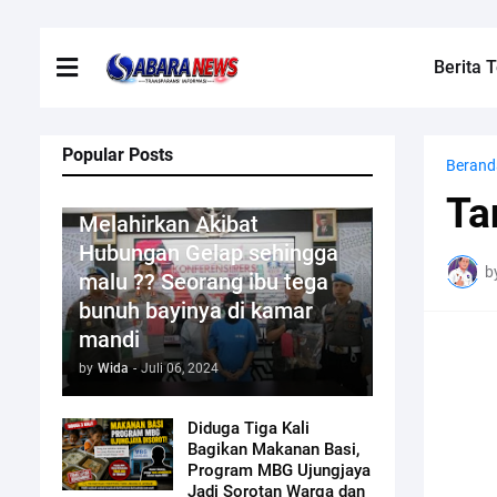
Berita T
Popular Posts
Berand
Kriminal
Ta
Melahirkan Akibat
Hubungan Gelap sehingga
b
malu ?? Seorang ibu tega
bunuh bayinya di kamar
mandi
by
Wida
-
Juli 06, 2024
Diduga Tiga Kali
Bagikan Makanan Basi,
Program MBG Ujungjaya
Jadi Sorotan Warga dan