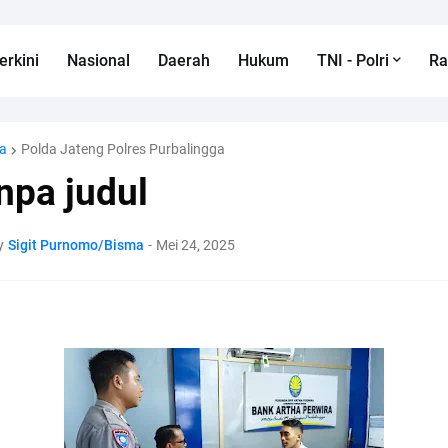
erkini
Nasional
Daerah
Hukum
TNI - Polri
R
a
Polda Jateng Polres Purbalingga
npa judul
y
Sigit Purnomo/Bisma
-
Mei 24, 2025