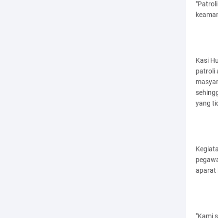
"Patrol
keaman
Kasi H
patrol
masyar
sehingg
yang t
Kegiata
pegawa
aparat 
"Kami 