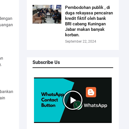
Pembodohan publik , di
duga rekayasa pencairan
kredit fiktif oleh bank
 dengan
BRI cabang Kuningan
euangan
Jabar makan banyak
korban.
September 22, 2024
an
Subscribe Us
).
rbankan
ain