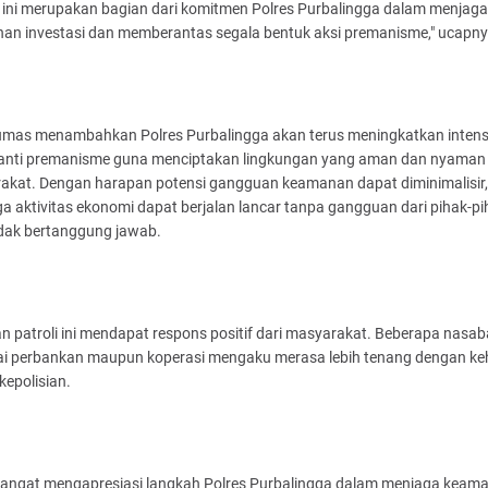
i ini merupakan bagian dari komitmen Polres Purbalingga dalam menjaga
an investasi dan memberantas segala bentuk aksi premanisme," ucapn
umas menambahkan Polres Purbalingga akan terus meningkatkan intens
i anti premanisme guna menciptakan lingkungan yang aman dan nyaman
akat. Dengan harapan potensi gangguan keamanan dapat diminimalisir,
a aktivitas ekonomi dapat berjalan lancar tanpa gangguan dari pihak-pi
idak bertanggung jawab.
n patroli ini mendapat respons positif dari masyarakat. Beberapa nasa
i perbankan maupun koperasi mengaku merasa lebih tenang dengan ke
kepolisian.
sangat mengapresiasi langkah Polres Purbalingga dalam menjaga keam