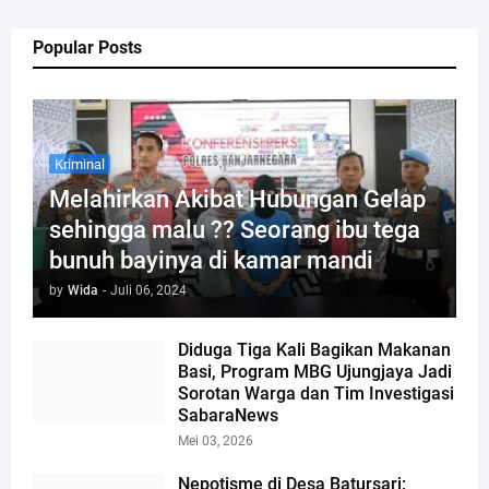
Popular Posts
Kriminal
Melahirkan Akibat Hubungan Gelap
sehingga malu ?? Seorang ibu tega
bunuh bayinya di kamar mandi
by
Wida
-
Juli 06, 2024
Diduga Tiga Kali Bagikan Makanan
Basi, Program MBG Ujungjaya Jadi
Sorotan Warga dan Tim Investigasi
SabaraNews
Mei 03, 2026
Nepotisme di Desa Batursari: