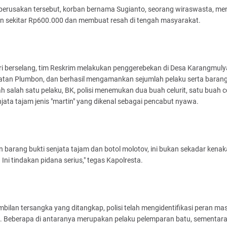
 perusakan tersebut, korban bernama Sugianto, seorang wiraswasta, me
an sekitar Rp600.000 dan membuat resah di tengah masyarakat.
ri berselang, tim Reskrim melakukan penggerebekan di Desa Karangmuly
tan Plumbon, dan berhasil mengamankan sejumlah pelaku serta barang 
h salah satu pelaku, BK, polisi menemukan dua buah celurit, satu buah c
jata tajam jenis "martin" yang dikenal sebagai pencabut nyawa.
 barang bukti senjata tajam dan botol molotov, ini bukan sekadar kenak
 Ini tindakan pidana serius," tegas Kapolresta.
mbilan tersangka yang ditangkap, polisi telah mengidentifikasi peran mas
. Beberapa di antaranya merupakan pelaku pelemparan batu, sementar