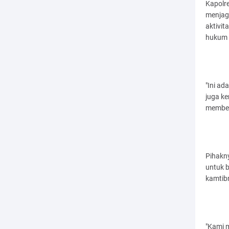
Kapolre
menjag
aktivi
hukum d
"Ini a
juga k
memben
Pihakn
untuk 
kamtib
"Kami 