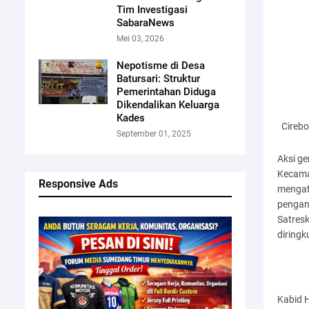
Tim Investigasi
SabaraNews
Mei 03, 2026
Nepotisme di Desa
Batursari: Struktur
Pemerintahan Diduga
Dikendalikan Keluarga
Kades
Cirebo
September 01, 2025
Aksi ge
Kecama
Responsive Ads
mengat
pengani
Satresk
diringk
Kabid 