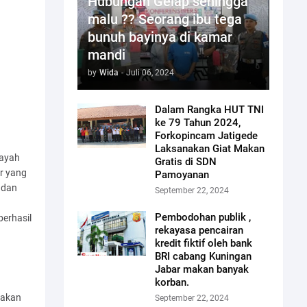
Hubungan Gelap sehingga
malu ?? Seorang ibu tega
bunuh bayinya di kamar
mandi
by
Wida
-
Juli 06, 2024
Dalam Rangka HUT TNI
ke 79 Tahun 2024,
Forkopincam Jatigede
Laksanakan Giat Makan
layah
Gratis di SDN
r yang
Pamoyanan
 dan
September 22, 2024
Pembodohan publik ,
berhasil
rekayasa pencairan
kredit fiktif oleh bank
BRI cabang Kuningan
Jabar makan banyak
korban.
takan
September 22, 2024