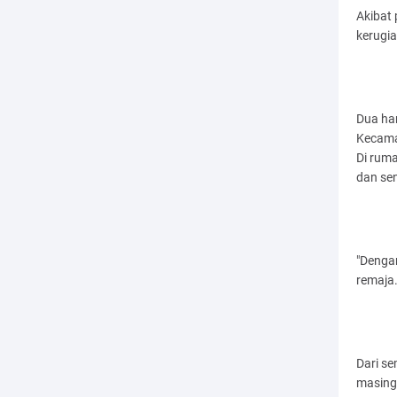
Akibat
kerugi
Dua ha
Kecama
Di ruma
dan sen
"Dengan
remaja.
Dari se
masing