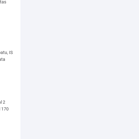
tas
atu, IS
ata
l 2
l 170