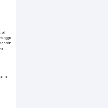
roli
 minggu
bat genk
ika
ncaman