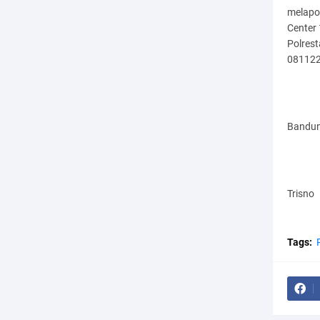
melapor
Center
Polres
08112
Bandun
Trisno
Tags: