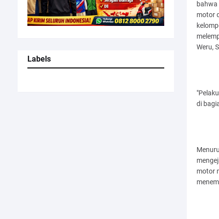
bahwa 
motor 
kelomp
melempa
Weru, 
Labels
"Pelak
di bagi
Menuru
mengeja
motor 
menemu