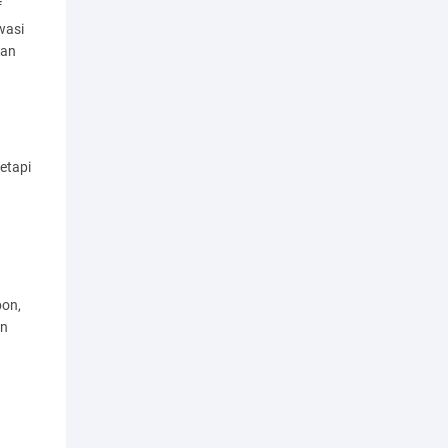
f
wasi
ran
etapi
bon,
an