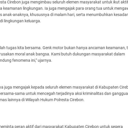
sta Cirebon juga mengimbau seluruh elemen masyarakat untuk ikut akti
a keamanan lingkungan. Ia juga mengajak para orang tua untuk menga
tas anak-anaknya, khususnya di malam hari, serta menumbuhkan kesada
i lingkungan keluarga.
dalah tugas kita bersama. Genk motor bukan hanya ancaman keamanan, t
erusakan moral anak bangsa. Kami butuh dukungan masyarakat dalam
dung fenomena ini," ujarnya.
ya juga mengajak kepada seluruh elemen masyarakat di Kabupaten Cire
bersama-sama untuk mencegah terjadinya aksi kriminalitas dan ganggu
mas lainnya di Wilayah Hukum Polresta Cirebon.
meminta peran aktif dari masyarakat Kabupaten Cirebon untuk segera