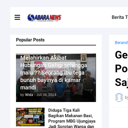
Berita T
Popular Posts
Berand
Kriminal
Ge
Melahirkan Akibat
Hubungan Gelap sehingga
Po
malu ?? Seorang ibu tega
Sa
bunuh bayinya di kamar
mandi
by
Wida
-
Juli 06, 2024
b
Diduga Tiga Kali
Bagikan Makanan Basi,
Program MBG Ujungjaya
Jadi Sorotan Warga dan