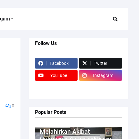
agam
Follow Us
Facebook
Twitter
YouTube
Instagram
0
Popular Posts
Kriminal
Melahirkan Akibat