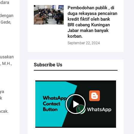
ndara
Pembodohan publik , di
duga rekayasa pencairan
 dengan
kredit fiktif oleh bank
 Gede,
BRI cabang Kuningan
Jabar makan banyak
korban.
September 22, 2024
rusakan
., M.H.,
Subscribe Us
nya
nk
acak.