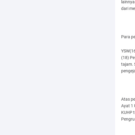
lainny
dari me
Para pe
YSW(16
(18) Pe
tajam. 
pengej
Atas pe
Ayat 1 
KUHP t
Pengru