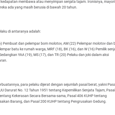
a kedapatan membawa atau menyimpan senjata tajam. Ironisnya, mayori
reka ada yang masih berusia di bawah 20 tahun.
laku di antaranya adalah:
) Pembuat dan pelempar bom molotov, AM (22) Pelempar molotov dan b
lempar batu ke rumah warga, MRF (18), BK (16), dan W (16) Pemilik senj
Sedangkan YAA (19), MS (17), dan TR (20) Pelaku dan joki dalam aksi
aran.
rbuatannya, para pelaku dijerat dengan sejumlah pasal berat, yakni Pasa
UU Darurat No. 12 Tahun 1951 tentang Kepemilikan Senjata Tajam, Pasa
entang Kekerasan Secara Bersama-sama, Pasal 406 KUHP tentang
sakan Barang, dan Pasal 200 KUHP tentang Pengrusakan Gedung.