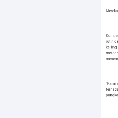
Mereka 
Kombes
rutin 
kelilin
motor d
menemu
“Kami 
terhada
pungka