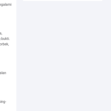
ngalami
a,
bukti.
orbek,
alan
ing-
a