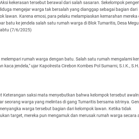
Aksi kekerasan tersebut berawal dari salah sasaran. Sekelompok penge
diduga mengejar warga tak bersalah yang dianggap sebagai bagian dari
ok lawan. Karena emosi, para pelaku melampiaskan kemarahan mereka
r batu ke jendela salah satu rumah warga di Blok Tumaritis, Desa Megu
Sabtu (7/6/2025)
u melempari rumah warga dengan batu. Salah satu rumah mengalami ke
an kaca jendela," ujar Kapolresta Cirebon Kombes Pol Sumarni, S.I.K., S.H
t Keterangan saksi mata menyebutkan bahwa kelompok tersebut awal
r seorang warga yang melintas di gang Tumaritis bersama istrinya. Ge
menyangka warga tersebut bagian dari kelompok lawan. Ketika tidak
kan target, mereka pun mengamuk dan merusak rumah warga secara 