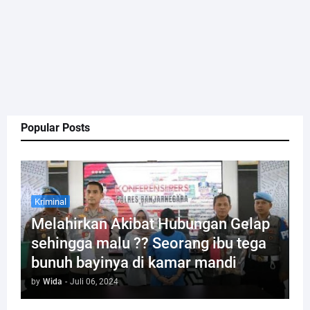
Popular Posts
Kriminal
Melahirkan Akibat Hubungan Gelap
sehingga malu ?? Seorang ibu tega
bunuh bayinya di kamar mandi
by
Wida
-
Juli 06, 2024