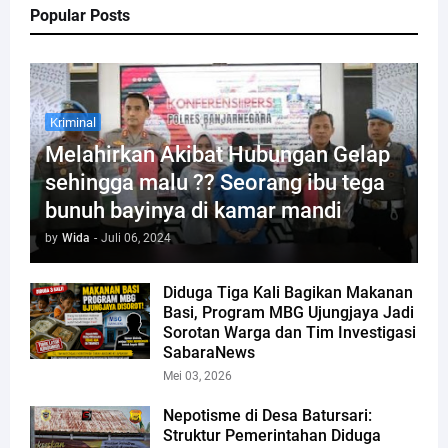
Popular Posts
Kriminal
Melahirkan Akibat Hubungan Gelap
sehingga malu ?? Seorang ibu tega
bunuh bayinya di kamar mandi
by
Wida
-
Juli 06, 2024
Diduga Tiga Kali Bagikan Makanan
Basi, Program MBG Ujungjaya Jadi
Sorotan Warga dan Tim Investigasi
SabaraNews
Mei 03, 2026
Nepotisme di Desa Batursari:
Struktur Pemerintahan Diduga