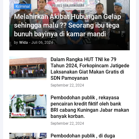
Kriminal
Melahirkan Akibat Hubungan Gelap
sehingga malu ?? Seorang ibu tega
bunuh bayinya di kamar mandi
by
Wida
-
Juli 06, 2024
Dalam Rangka HUT TNI ke 79
Tahun 2024, Forkopincam Jatigede
Laksanakan Giat Makan Gratis di
SDN Pamoyanan
September 22, 2024
Pembodohan publik , rekayasa
pencairan kredit fiktif oleh bank
BRI cabang Kuningan Jabar makan
banyak korban.
September 22, 2024
Pembodohan publik , di duga