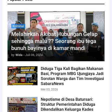
Kriminal
Melahirkan Akibat Hubungan Gelap
sehingga malu ?? Seorang ibu tega
bunuh bayinya di kamar mandi
by
Wida
-
Juli 06, 2024
Diduga Tiga Kali Bagikan Makanan
Basi, Program MBG Ujungjaya Jadi
Sorotan Warga dan Tim Investigasi
SabaraNews
Mei 03, 2026
Nepotisme di Desa Batursari:
Struktur Pemerintahan Diduga
Dikendalikan Keluarga Kades