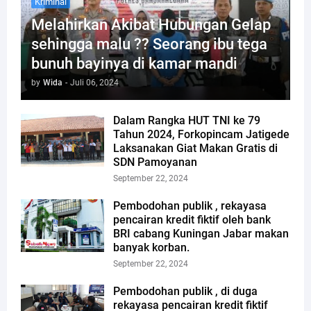
Kriminal
Melahirkan Akibat Hubungan Gelap
sehingga malu ?? Seorang ibu tega
bunuh bayinya di kamar mandi
by
Wida
-
Juli 06, 2024
Dalam Rangka HUT TNI ke 79
Tahun 2024, Forkopincam Jatigede
Laksanakan Giat Makan Gratis di
SDN Pamoyanan
September 22, 2024
Pembodohan publik , rekayasa
pencairan kredit fiktif oleh bank
BRI cabang Kuningan Jabar makan
banyak korban.
September 22, 2024
Pembodohan publik , di duga
rekayasa pencairan kredit fiktif