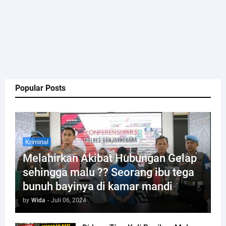
Popular Posts
Kriminal
Melahirkan Akibat Hubungan Gelap
sehingga malu ?? Seorang ibu tega
bunuh bayinya di kamar mandi
by
Wida
-
Juli 06, 2024