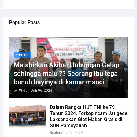
Popular Posts
Kriminal
Melahirkan Akibat Hubungan Gelap
sehingga malu ?? Seorang ibu tega
bunuh bayinya di kamar mandi
by
Wida
-
Juli 06, 2024
Dalam Rangka HUT TNI ke 79
Tahun 2024, Forkopincam Jatigede
Laksanakan Giat Makan Gratis di
SDN Pamoyanan
September 22, 2024