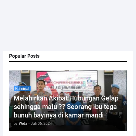
Popular Posts
Kriminal
Melahirkan Akibat Hubungan Gelap
sehingga malu ?? Seorang ibu tega
bunuh bayinya di kamar mandi
by
Wida
-
Juli 06, 2024