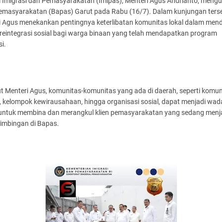
 Imigrasi dan Pemasyarakatan (Imipas), Menteri Agus Andrianto, mengu
Pemasyarakatan (Bapas) Garut pada Rabu (16/7). Dalam kunjungan ters
i Agus menekankan pentingnya keterlibatan komunitas lokal dalam me
reintegrasi sosial bagi warga binaan yang telah mendapatkan program
si.
 Menteri Agus, komunitas-komunitas yang ada di daerah, seperti komun
, kelompok kewirausahaan, hingga organisasi sosial, dapat menjadi wad
f untuk membina dan merangkul klien pemasyarakatan yang sedang menj
imbingan di Bapas.