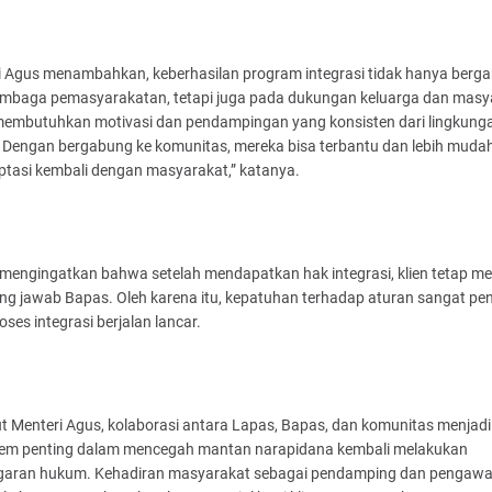
i Agus menambahkan, keberhasilan program integrasi tidak hanya berg
embaga pemasyarakatan, tetapi juga pada dukungan keluarga dan masy
 membutuhkan motivasi dan pendampingan yang konsisten dari lingkung
. Dengan bergabung ke komunitas, mereka bisa terbantu dan lebih muda
ptasi kembali dengan masyarakat,” katanya.
 mengingatkan bahwa setelah mendapatkan hak integrasi, klien tetap me
ng jawab Bapas. Oleh karena itu, kepatuhan terhadap aturan sangat pen
oses integrasi berjalan lancar.
t Menteri Agus, kolaborasi antara Lapas, Bapas, dan komunitas menjadi
tem penting dalam mencegah mantan narapidana kembali melakukan
garan hukum. Kehadiran masyarakat sebagai pendamping dan pengaw