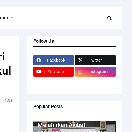
agam
Follow Us
i
Facebook
Twitter
kul
YouTube
Instagram
0
Popular Posts
Kriminal
Melahirkan Akibat