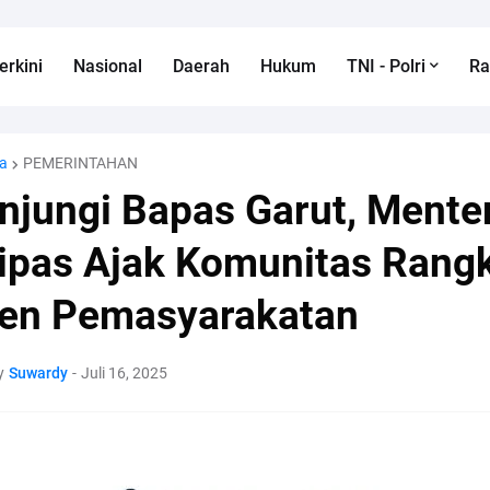
erkini
Nasional
Daerah
Hukum
TNI - Polri
R
a
PEMERINTAHAN
njungi Bapas Garut, Menter
ipas Ajak Komunitas Rang
ien Pemasyarakatan
y
Suwardy
-
Juli 16, 2025