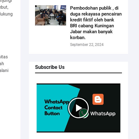
njungi
ebut,
Pembodohan publik , di
duga rekayasa pencairan
ndukung
kredit fiktif oleh bank
BRI cabang Kuningan
Jabar makan banyak
korban.
September 22, 2024
itas
ah
Subscribe Us
alani