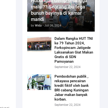
Hubungan Gelap sehingga
malu ?? Seorang ibu tega
bunuh bayinya di kamar
mandi
by
Wida
-
Juli 06, 2024
Dalam Rangka HUT TNI
ke 79 Tahun 2024,
Forkopincam Jatigede
Laksanakan Giat Makan
Gratis di SDN
Pamoyanan
September 22, 2024
Pembodohan publik ,
rekayasa pencairan
kredit fiktif oleh bank
BRI cabang Kuningan
Jabar makan banyak
korban.
September 22, 2024