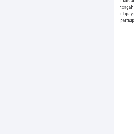
mendam
tengah
diupaya
partisip