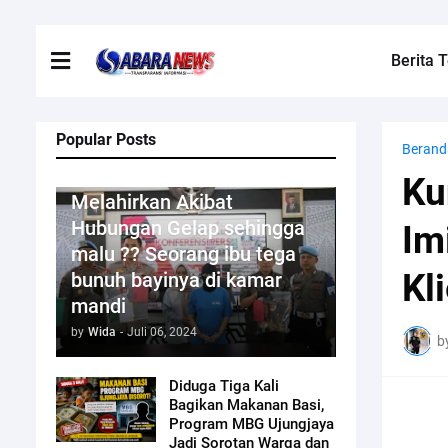
Berita T
Popular Posts
Berand
Kriminal
Ku
Melahirkan Akibat
Hubungan Gelap sehingga
Im
malu ?? Seorang ibu tega
Kl
bunuh bayinya di kamar
mandi
by
Wida
-
Juli 06, 2024
b
Diduga Tiga Kali
Bagikan Makanan Basi,
Program MBG Ujungjaya
Jadi Sorotan Warga dan