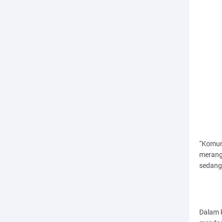
“Komun
merang
sedang 
Dalam 