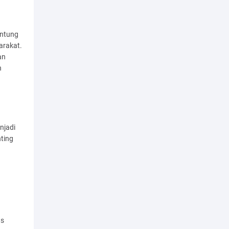
antung
arakat.
an
h
njadi
ting
as