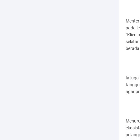
Menter
pada l
“Klien
sekitar
berada
Ia juga
tanggu
agar pr
Menuru
ekosis
pelang