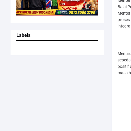
Menteri
Balai 
Menter
proses 
integra
Labels
Menurut
sepeda
positi
masa b