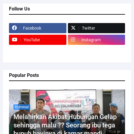
Follow Us
Facebook
Twitter
YouTube
Instagram
Popular Posts
Kriminal
Melahirkan Akibat Hubungan Gelap
sehingga malu ?? Seorang ibu tega
bunuh bayinya di kamar mandi