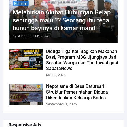
Kriminal
Melahirkan Akibat Hubungan Gelap
sehingga malu ?? Seorang ibu tega
bunuh bayinya di kamar mandi
by
Wida
-
Juli 06, 2024
Diduga Tiga Kali Bagikan Makanan
Basi, Program MBG Ujungjaya Jadi
Sorotan Warga dan Tim Investigasi
SabaraNews
Mei 03, 2026
Nepotisme di Desa Batursari:
Struktur Pemerintahan Diduga
Dikendalikan Keluarga Kades
September 01, 2025
Responsive Ads