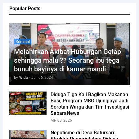
Popular Posts
Kriminal
Melahirkan Akibat Hubungan Gelap
sehingga malu ?? Seorang ibu tega
bunuh bayinya di kamar mandi
by
Wida
-
Juli 06, 2024
Diduga Tiga Kali Bagikan Makanan
Basi, Program MBG Ujungjaya Jadi
Sorotan Warga dan Tim Investigasi
SabaraNews
Mei 03, 2026
Nepotisme di Desa Batursari:
Struktur Pemerintahan Diduga