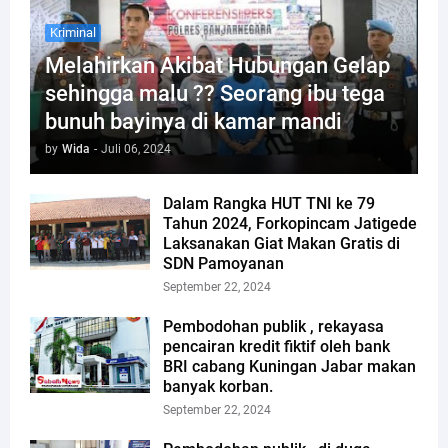
Kriminal
Melahirkan Akibat Hubungan Gelap
sehingga malu ?? Seorang ibu tega
bunuh bayinya di kamar mandi
by
Wida
-
Juli 06, 2024
Dalam Rangka HUT TNI ke 79
Tahun 2024, Forkopincam Jatigede
Laksanakan Giat Makan Gratis di
SDN Pamoyanan
September 22, 2024
Pembodohan publik , rekayasa
pencairan kredit fiktif oleh bank
BRI cabang Kuningan Jabar makan
banyak korban.
September 22, 2024