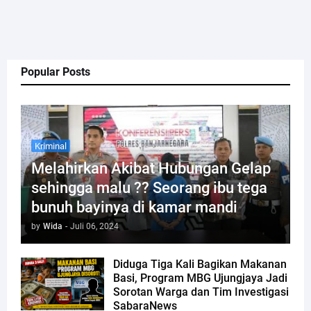
Popular Posts
Kriminal
Melahirkan Akibat Hubungan Gelap
sehingga malu ?? Seorang ibu tega
bunuh bayinya di kamar mandi
by
Wida
-
Juli 06, 2024
Diduga Tiga Kali Bagikan Makanan
Basi, Program MBG Ujungjaya Jadi
Sorotan Warga dan Tim Investigasi
SabaraNews