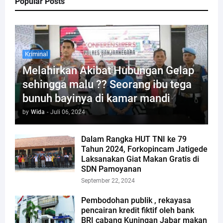
Popular Posts
Kriminal
Melahirkan Akibat Hubungan Gelap
sehingga malu ?? Seorang ibu tega
bunuh bayinya di kamar mandi
by
Wida
-
Juli 06, 2024
Dalam Rangka HUT TNI ke 79
Tahun 2024, Forkopincam Jatigede
Laksanakan Giat Makan Gratis di
SDN Pamoyanan
September 22, 2024
Pembodohan publik , rekayasa
pencairan kredit fiktif oleh bank
BRI cabang Kuningan Jabar makan