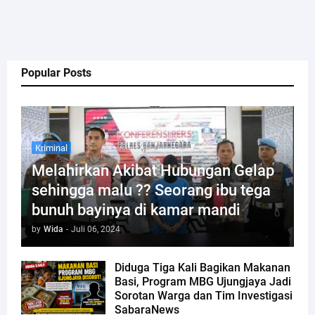
Popular Posts
Kriminal
Melahirkan Akibat Hubungan Gelap
sehingga malu ?? Seorang ibu tega
bunuh bayinya di kamar mandi
by
Wida
-
Juli 06, 2024
Diduga Tiga Kali Bagikan Makanan
Basi, Program MBG Ujungjaya Jadi
Sorotan Warga dan Tim Investigasi
SabaraNews