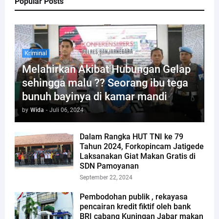
Popular Posts
Kriminal
Melahirkan Akibat Hubungan Gelap
sehingga malu ?? Seorang ibu tega
bunuh bayinya di kamar mandi
by
Wida
-
Juli 06, 2024
Dalam Rangka HUT TNI ke 79
Tahun 2024, Forkopincam Jatigede
Laksanakan Giat Makan Gratis di
SDN Pamoyanan
September 22, 2024
Pembodohan publik , rekayasa
pencairan kredit fiktif oleh bank
BRI cabang Kuningan Jabar makan