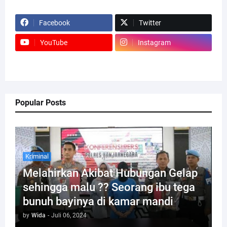
Facebook
Twitter
YouTube
Instagram
Popular Posts
Kriminal
Melahirkan Akibat Hubungan Gelap
sehingga malu ?? Seorang ibu tega
bunuh bayinya di kamar mandi
by
Wida
-
Juli 06, 2024