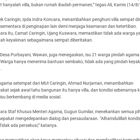
t hanyalah villa, bukan rumah ibadah permanen,” tegas Ali, Kamis (14/8
ek Caringin, Ipda Indra Koncara, menambahkan penghuni villa sempat di
 sementara di penginapan lain demi menjaga keamanan dan ketertiban.
ara itu, Camat Caringin, Ujang Kuswara, memastikan tidak ada warga y
dah keyakinan sebagaimana sempat diberitakan.
 Desa Purbayani, Wawan, juga menegaskan, isu 21 warga pindah agama 
 “Warga hanya menerima bantuan sembako, tidak ada yang pindah keyak
.
agama setempat dari MUI Caringin, Ahmad Nurjaman, menambahkan
kat sejak awal tahu bangunan itu hanya villa, dan kondisi sebenarnya 
isu berkembang di media sosial.
ara Staf Khusus Menteri Agama, Gugun Gumilar, menekankan semua pi
sepakat mengedepankan dialog dan persaudaraan. “Alhamdulillah kondis
idak ada persekusi,” katanya.