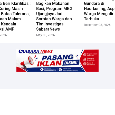
 Beri Klarifikasi:
Bagikan Makanan
Gundara di
Koring Masih
Basi, Program MBG
Haurkuning, Aspi
Batas Toleransi,
Ujungjaya Jadi
Warga Mengalir
jaan Malam
Sorotan Warga dan
Terbuka
t Kendala
Tim Investigasi
December 08, 2025
ksi AMP
SabaraNews
 2026
May 03, 2026