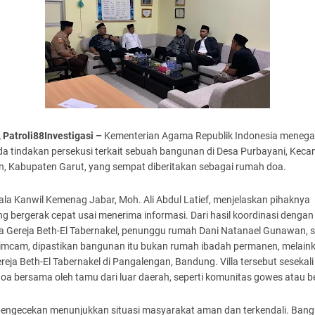
 Patroli88Investigasi –
Kementerian Agama Republik Indonesia meneg
da tindakan persekusi terkait sebuah bangunan di Desa Purbayani, Kec
n, Kabupaten Garut, yang sempat diberitakan sebagai rumah doa.
ala Kanwil Kemenag Jabar, Moh. Ali Abdul Latief, menjelaskan pihaknya
g bergerak cepat usai menerima informasi. Dari hasil koordinasi dengan
a Gereja Beth-El Tabernakel, penunggu rumah Dani Natanael Gunawan, s
imcam, dipastikan bangunan itu bukan rumah ibadah permanen, melainka
ereja Beth-El Tabernakel di Pangalengan, Bandung. Villa tersebut sesekali
oa bersama oleh tamu dari luar daerah, seperti komunitas gowes atau b
 pengecekan menunjukkan situasi masyarakat aman dan terkendali. Ban