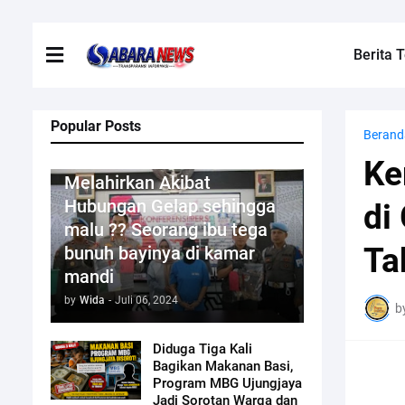
Berita T
Popular Posts
Berand
Kriminal
Ke
Melahirkan Akibat
Hubungan Gelap sehingga
di
malu ?? Seorang ibu tega
Ta
bunuh bayinya di kamar
mandi
by
Wida
-
Juli 06, 2024
b
Diduga Tiga Kali
Bagikan Makanan Basi,
Program MBG Ujungjaya
Jadi Sorotan Warga dan