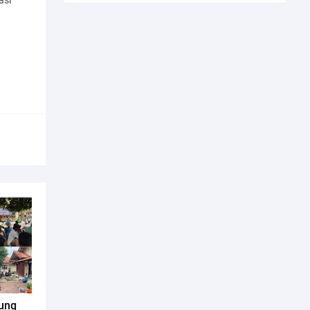
asi
gung