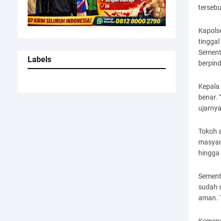
tersebu
Kapols
tinggal
Sement
Labels
berpin
Kepala
benar.
ujarnya
Tokoh 
masyara
hingga 
Sement
sudah 
aman. T