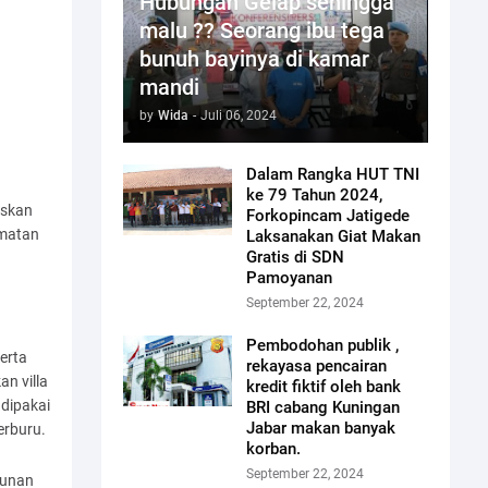
Hubungan Gelap sehingga
malu ?? Seorang ibu tega
bunuh bayinya di kamar
mandi
by
Wida
-
Juli 06, 2024
Dalam Rangka HUT TNI
ke 79 Tahun 2024,
askan
Forkopincam Jatigede
amatan
Laksanakan Giat Makan
Gratis di SDN
Pamoyanan
September 22, 2024
Pembodohan publik ,
erta
rekayasa pencairan
n villa
kredit fiktif oleh bank
 dipakai
BRI cabang Kuningan
Jabar makan banyak
erburu.
korban.
September 22, 2024
gunan