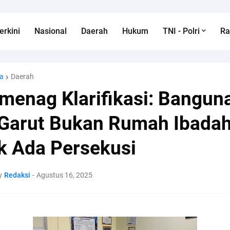
erkini
Nasional
Daerah
Hukum
TNI - Polri
R
a
Daerah
menag Klarifikasi: Bangun
 Garut Bukan Rumah Ibadah
k Ada Persekusi
y
Redaksi
-
Agustus 16, 2025