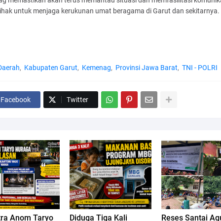
g memastikan akan terus memantau situasi dan memfasilitasi komunik
pihak untuk menjaga kerukunan umat beragama di Garut dan sekitarnya.
Daerah
Kabupaten Garut
Kemenag
Provinsi Jawa Barat
TNI - POLRI
Facebook
Twitter
tra Anom Taryo
Diduga Tiga Kali
Reses Santai A