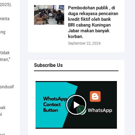
/2025).
Pembodohan publik , di
duga rekayasa pencairan
minta
kredit fiktif oleh bank
BRI cabang Kuningan
Jabar makan banyak
ang
korban.
September 22, 2024
tidak
inan,”
Subscribe Us
kondusif
hak
i