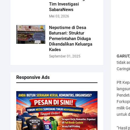
Tim Investigasi
SabaraNews
Mei 03, 2026
Nepotisme di Desa
Batursari: Struktur
Pemerintahan Diduga
Dikendalikan Keluarga
Kades
GARUT,
September 01, 2025
tidak a
Caringi
Responsive Ads
Plt Kep
langsun
Pendet
Forkop
milik G
untuk d
“Hasil