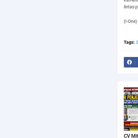
Kemena
lintas 
(I-One)
Tags:
CV Mi