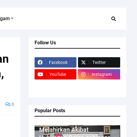
agam
Follow Us
an
Facebook
Twitter
,
YouTube
Instagram
0
Popular Posts
Kriminal
Melahirkan Akibat