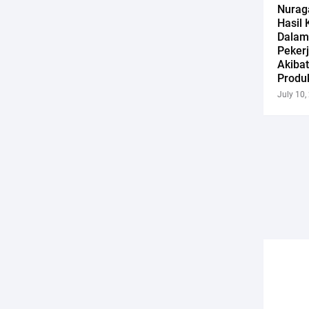
Nuraga
Hasil 
Dalam 
Peker
Akiba
Produ
July 10,