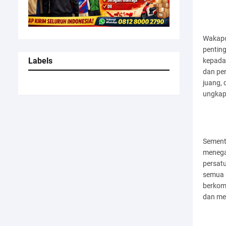
Wakapo
pentin
Labels
kepada 
dan per
juang, 
ungkap
Sementa
menega
persat
semua u
berkom
dan me