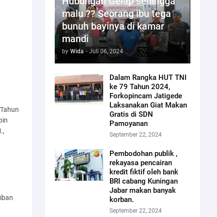
Hubungan Gelap sehingga
malu ?? Seorang ibu tega
bunuh bayinya di kamar
mandi
by
Wida
-
Juli 06, 2024
Dalam Rangka HUT TNI
ke 79 Tahun 2024,
Forkopincam Jatigede
Laksanakan Giat Makan
 Tahun
Gratis di SDN
pin
Pamoyanan
.,
September 22, 2024
Pembodohan publik ,
rekayasa pencairan
kredit fiktif oleh bank
BRI cabang Kuningan
p
Jabar makan banyak
iban
korban.
September 22, 2024