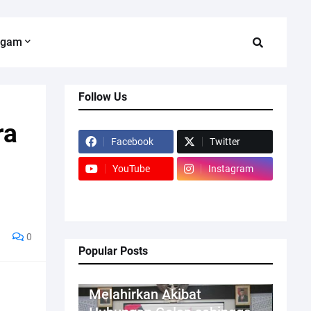
agam
Follow Us
ra
Facebook
Twitter
YouTube
Instagram
0
Popular Posts
Kriminal
Melahirkan Akibat