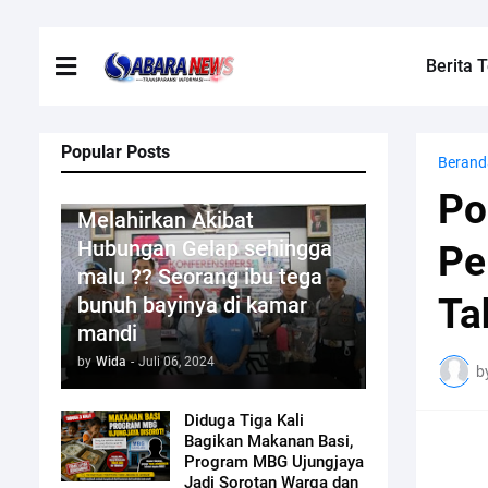
Berita T
Popular Posts
Berand
Kriminal
Po
Melahirkan Akibat
Hubungan Gelap sehingga
Pe
malu ?? Seorang ibu tega
Ta
bunuh bayinya di kamar
mandi
by
Wida
-
Juli 06, 2024
b
Diduga Tiga Kali
Bagikan Makanan Basi,
Program MBG Ujungjaya
Jadi Sorotan Warga dan