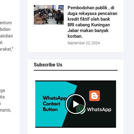
Pembodohan publik , di
duga rekayasa pencairan
kredit fiktif oleh bank
mentum
BRI cabang Kuningan
abdian
Jabar makan banyak
korban.
gabdian
at
September 22, 2024
rakat,”
Subscribe Us
aga
ita
n
manis,