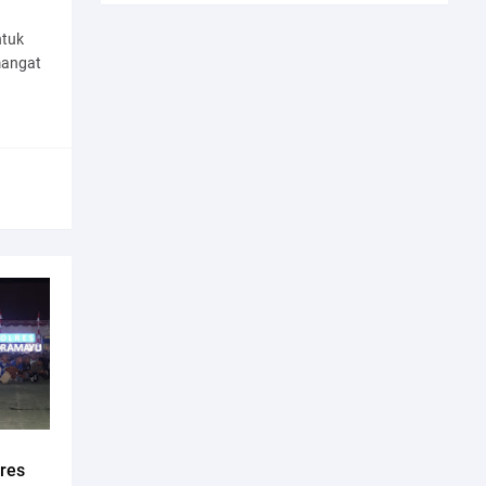
ntuk
mangat
lres