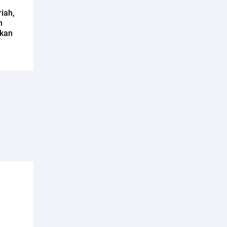
iah,
n
ikan