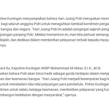
lres Kuningan menyampaikan bahwa Hari Juang Polri merupakan mo
g bagi seluruh anggota Polri untuk meneguhkan kembali komitmen peng
bangsa dan negara. “Hari Juang Polri ini adalah pengingat sejarah pen
juangan panjang Polri. Melalui momentum ini, mari kita perkuat semang
disiplin, dan dedikasi dalam memberikan pelayanan terbaik kepada masya
nya.
ra itu, Kapolres Kuningan AKBP Muhammad Ali Akbar, S.I.K., M.Si.
skan bahwa Polri akan terus hadir sebagai garda terdepan dalam menj
uan dan keamanan bangsa. “Hari Juang Polri menjadi kesempatan bagi k
ntuk meneladani nilai-nilai perjuangan para pendahulu. Polres Kuninga
itmen untuk selalu menjaga keamanan, memberikan pelayanan yang hu
mbangun kedekatan dengan masyarakat,” ujarnya.