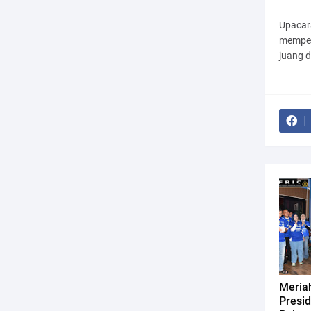
Upacar
memper
juang 
Meriah
Presi