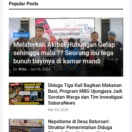
Popular Posts
Kriminal
Melahirkan Akibat Hubungan Gelap
sehingga malu ?? Seorang ibu tega
bunuh bayinya di kamar mandi
by
Wida
-
Juli 06, 2024
Diduga Tiga Kali Bagikan Makanan
Basi, Program MBG Ujungjaya Jadi
Sorotan Warga dan Tim Investigasi
SabaraNews
Mei 03, 2026
Nepotisme di Desa Batursari:
Struktur Pemerintahan Diduga