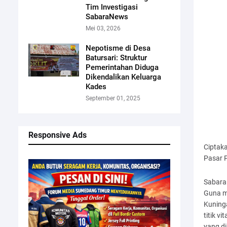
Tim Investigasi
SabaraNews
Mei 03, 2026
Nepotisme di Desa
Batursari: Struktur
Pemerintahan Diduga
Dikendalikan Keluarga
Kades
September 01, 2025
Responsive Ads
Ciptaka
Pasar 
Sabara
Guna m
Kuning
titik v
yang d