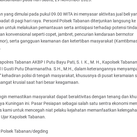
n yang dimulai pada pukul 09.00 WITA ini menyasar aktivitas jual beli ya
adat di pagi hari raya. Personil Polsek Tabanan diterjunkan langsung ke
an untuk melakukan pemantauan serta antisipasi terhadap potensi tind
an konvensional seperti copet, jambret, pencurian kendaraan bermotor
mor), serta gangguan keamanan dan ketertiban masyarakat (Kamtibma
.
Kapolres Tabanan AKBP I Putu Bayu Pati, S. I. K., M. H., Kapolsek Tabana
 I Gusti Putu Dharmanatha. S.H., M.H., dalam keterangannya menyamp
 kehadiran polisi di tengah masyarakat, khususnya di pusat keramaian s
sangat krusial saat hari besar keagamaan.
ingin memastikan masyarakat dapat beraktivitas dengan tenang dan khu
ya Kuningan ini. Pasar Pesiapan sebagai salah satu sentra ekonomi men
tas kami untuk mencegah niat pelaku kejahatan memanfaatkan kelengah
 Ujar Kapolsek Tabanan.
Polsek Tabanan
/degding