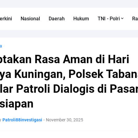
erkini
Nasional
Daerah
Hukum
TNI - Polri
R
a
ptakan Rasa Aman di Hari
ya Kuningan, Polsek Taba
lar Patroli Dialogis di Pasa
siapan
y
Patroli88investigasi
-
November 30, 2025