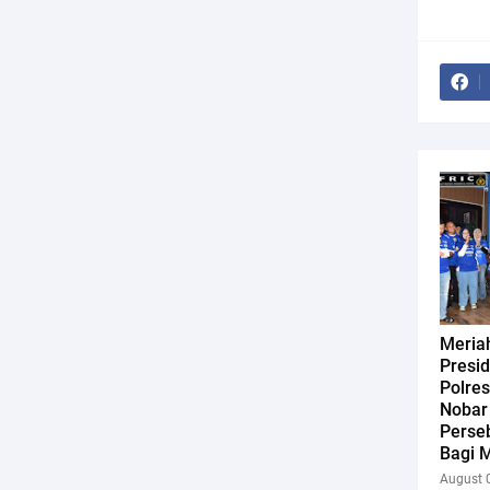
Meriah
Presi
Polres
Nobar 
Perse
Bagi M
August 