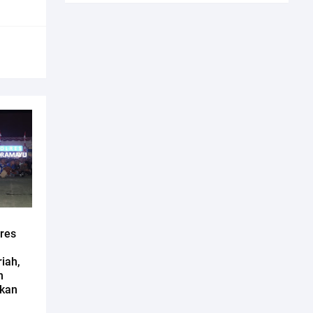
lres
iah,
n
ikan