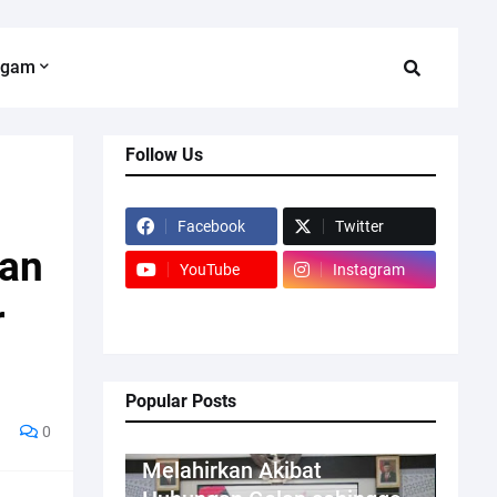
agam
Follow Us
Facebook
Twitter
nan
YouTube
Instagram
r
Popular Posts
0
Kriminal
Melahirkan Akibat