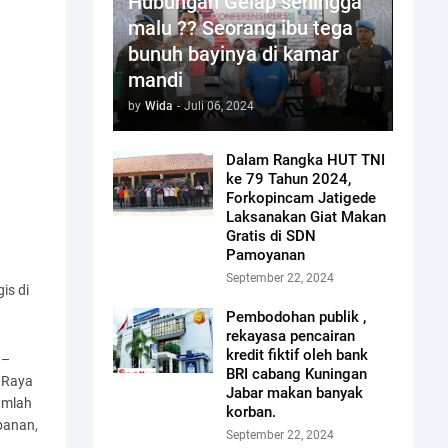
Hubungan Gelap sehingga
malu ?? Seorang ibu tega
bunuh bayinya di kamar
mandi
by
Wida
-
Juli 06, 2024
Dalam Rangka HUT TNI
ke 79 Tahun 2024,
Forkopincam Jatigede
Laksanakan Giat Makan
Gratis di SDN
Pamoyanan
September 22, 2024
is di
Pembodohan publik ,
rekayasa pencairan
kredit fiktif oleh bank
 –
BRI cabang Kuningan
 Raya
Jabar makan banyak
umlah
korban.
abanan,
September 22, 2024