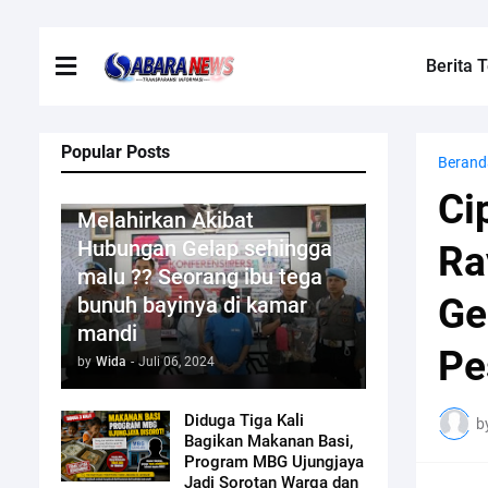
Berita T
Popular Posts
Berand
Kriminal
Ci
Melahirkan Akibat
Hubungan Gelap sehingga
Ra
malu ?? Seorang ibu tega
Ge
bunuh bayinya di kamar
mandi
Pe
by
Wida
-
Juli 06, 2024
Diduga Tiga Kali
b
Bagikan Makanan Basi,
Program MBG Ujungjaya
Jadi Sorotan Warga dan