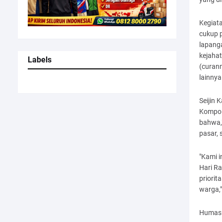
Kegiata
cukup p
lapang
kejahat
Labels
(curan
lainnya
Seijin 
Kompol
bahwa,"
pasar, 
"Kami 
Hari Ra
priori
warga,"
Humas 