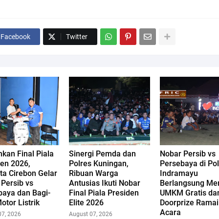
Facebook
Twitter
kan Final Piala
Sinergi Pemda dan
Nobar Persib vs
den 2026,
Polres Kuningan,
Persebaya di Po
ta Cirebon Gelar
Ribuan Warga
Indramayu
Persib vs
Antusias Ikuti Nobar
Berlangsung Mer
baya dan Bagi-
Final Piala Presiden
UMKM Gratis da
otor Listrik
Elite 2026
Doorprize Rama
Acara
07, 2026
August 07, 2026