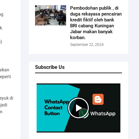
Pembodohan publik , di
duga rekayasa pencairan
ng
kredit fiktif oleh bank
BRI cabang Kuningan
ak
Jabar makan banyak
korban.
s)
September 22, 2024
n
Subscribe Us
aikan
eperti
syuk di
jadi
an