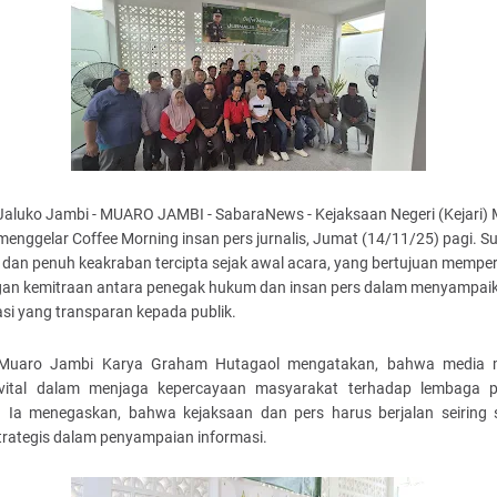
 Jaluko Jambi - MUARO JAMBI - SabaraNews - Kejaksaan Negeri (Kejari)
enggelar Coffee Morning insan pers jurnalis, Jumat (14/11/25) pagi. 
 dan penuh keakraban tercipta sejak awal acara, yang bertujuan mempe
an kemitraan antara penegak hukum dan insan pers dalam menyampai
si yang transparan kepada publik.
 Muaro Jambi Karya Graham Hutagaol mengatakan, bahwa media m
vital dalam menjaga kepercayaan masyarakat terhadap lembaga 
 Ia menegaskan, bahwa kejaksaan dan pers harus berjalan seiring 
trategis dalam penyampaian informasi.