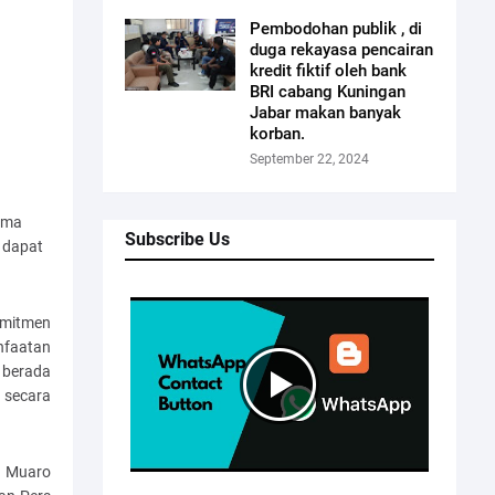
Pembodohan publik , di
duga rekayasa pencairan
kredit fiktif oleh bank
BRI cabang Kuningan
Jabar makan banyak
korban.
September 22, 2024
ama
Subscribe Us
i dapat
omitmen
nfaatan
 berada
 secara
n Muaro