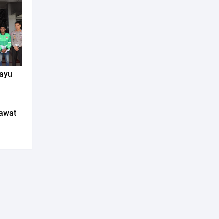
mayu
k
awat