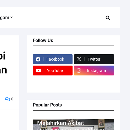
agam
Follow Us
bi
Facebook
Twitter
an
YouTube
Instagram
0
Popular Posts
Kriminal
Melahirkan Akibat