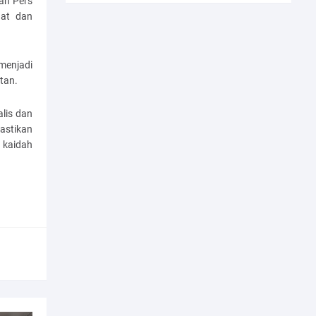
an Pers
hat dan
menjadi
tan.
alis dan
astikan
 kaidah