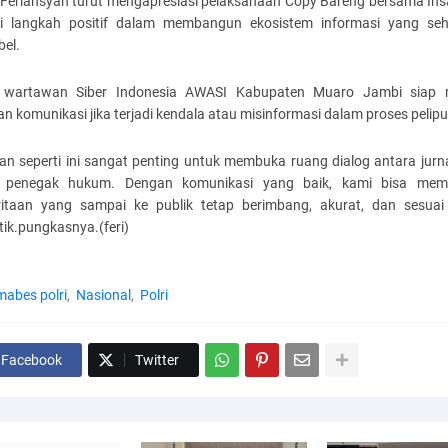
 Feriansyah turut mengapresiasi pelaksanaan Copy Bareng bersama Ins
i langkah positif dalam membangun ekosistem informasi yang se
bel.
i wartawan Siber Indonesia AWASI Kabupaten Muaro Jambi siap 
n komunikasi jika terjadi kendala atau misinformasi dalam proses pelipu
an seperti ini sangat penting untuk membuka ruang dialog antara jurn
 penegak hukum. Dengan komunikasi yang baik, kami bisa mem
itaan yang sampai ke publik tetap berimbang, akurat, dan sesuai
stik.pungkasnya.(feri)
mabes polri
Nasional
Polri
Facebook
Twitter