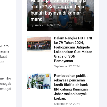
Hubungan Gelap sehingga
malu ?? Seorang ibu tega
bunuh bayinya di kamar
mandi
by
Wida
-
Juli 06, 2024
Dalam Rangka HUT TNI
ke 79 Tahun 2024,
 Muaro
Forkopincam Jatigede
Suasana
Laksanakan Giat Makan
Gratis di SDN
rkuat
Pamoyanan
kan
September 22, 2024
Pembodohan publik ,
emiliki
rekayasa pencairan
penegak
kredit fiktif oleh bank
sebagai
BRI cabang Kuningan
Jabar makan banyak
korban.
September 22, 2024