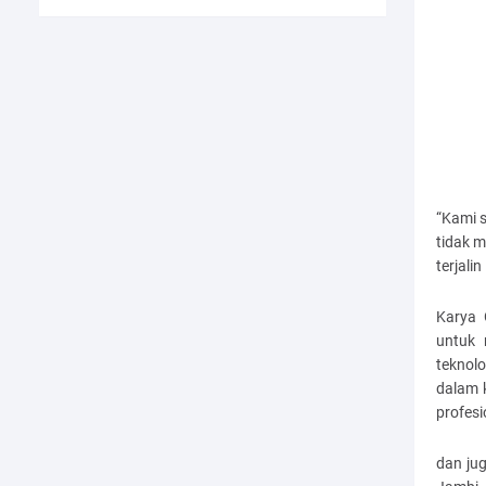
“Kami 
tidak m
terjali
Karya 
untuk 
teknol
dalam 
profesi
dan ju