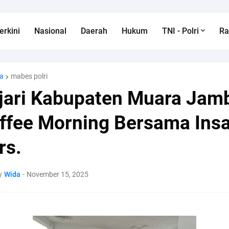
erkini
Nasional
Daerah
Hukum
TNI - Polri
R
a
mabes polri
jari Kabupaten Muara Jam
ffee Morning Bersama Ins
rs.
y
Wida
-
November 15, 2025