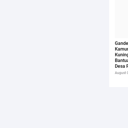
Gande
Kamun
Kunin
Bantua
Desa 
August 