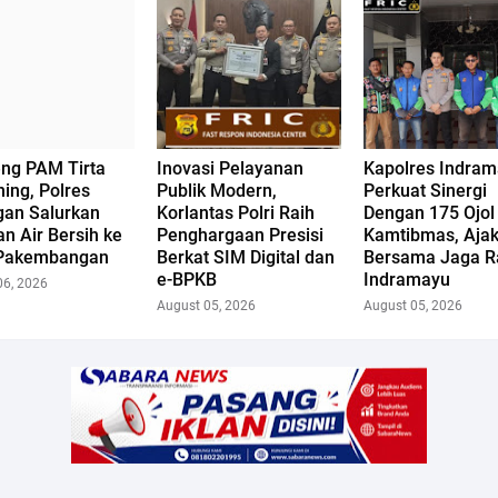
ng PAM Tirta
Inovasi Pelayanan
Kapolres Indra
ing, Polres
Publik Modern,
Perkuat Sinergi
gan Salurkan
Korlantas Polri Raih
Dengan 175 Ojol
n Air Bersih ke
Penghargaan Presisi
Kamtibmas, Aja
Pakembangan
Berkat SIM Digital dan
Bersama Jaga R
e-BPKB
Indramayu
06, 2026
August 05, 2026
August 05, 2026