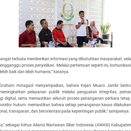
sangat terbuka memberikan informasi yang dibutuhkan masyarakat, sel
engganggu proses penyidikan. Melalui pertemuan seperti ini, komunikas
n lebih baik dan lebih humanis,” katanya.
Graham Hutagaol menyampaikan, bahwa Kejari Muaro Jambi berk
meningkatkan pelayanan publik melalui penguatan integritas, pema
ogi digital, serta memastikan seluruh proses penanganan perkara tetap
koridor hukum. memastikan bahwa setiap penanganan kasus dilakukan
onal, transparan, dan berorientasi pada kepentingan publik," sampainya.
ga," sebagai Ketua Aliansi Wartawan Siber Indonesia (AWASI) Kabupate