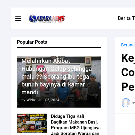
Berita T
Popular Posts
Berand
Kriminal
Ke
Melahirkan Akibat
Hubungan Gelap sehingga
Co
malu ?? Seorang ibu tega
Pe
bunuh bayinya di kamar
mandi
by
Wida
-
Juli 06, 2024
b
Diduga Tiga Kali
Bagikan Makanan Basi,
Program MBG Ujungjaya
Jadi Sorotan Warga dan