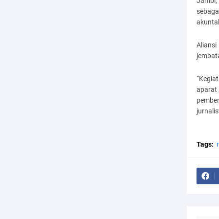
Jambi,
sebaga
akunta
Alians
jembata
“Kegiat
aparat
pember
jurnali
Tags: