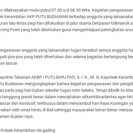
n dilaksanakan mulai pukul 07.00 s/d 08.30 Wita. Kegiatan pengawasan
ek Kerambitan AKP PUTU BUDIAWAN terhadap anggota yang laksanaka
ran lalu-lintas pagi hari difokuskan di jalur utama Denpasar-Gilimanuk 
rong Point yang telah ditentukan guna mengantisipasi peningkatan arus 
Pengawasan anggota yang laksanakan tugas tersebut semua anggota ha
ati pos-pos yang telah ditentukan dan selama kegiatan berlangsung be
an lancar.
Kapolres Tabanan AKBP I PUTU BAYU PATI, S. I. K., M. H, Kapolsek Keramb
tu Budiawan mengungkapkan bahwa kegiatan pengawasan dan penga
ntas pada pagi hari bukan sekedar tugas rutin belaka. Tetapi dibalik itu kita
ki tanggung jawab besar dalam menciptakan sitkamtibcarlantas agar tet
lancar dan kondusif, terkhusus dalam menyambut hari Raya Kuningan y
anakan oleh umat hindu di Bali sehingga masyarakat benar-benar meras
man di jalan raya.
Polsek Kerambitan
/de gading