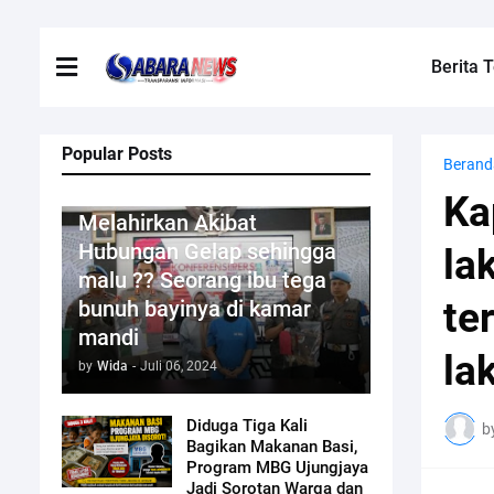
Berita T
Popular Posts
Berand
Kriminal
Ka
Melahirkan Akibat
Hubungan Gelap sehingga
la
malu ?? Seorang ibu tega
te
bunuh bayinya di kamar
mandi
la
by
Wida
-
Juli 06, 2024
Diduga Tiga Kali
b
Bagikan Makanan Basi,
Program MBG Ujungjaya
Jadi Sorotan Warga dan