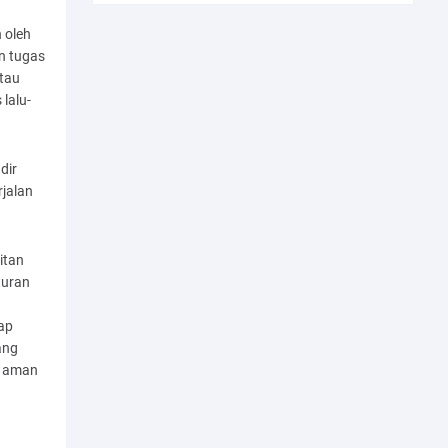
 oleh
n tugas
atau
lalu-
dir
rjalan
itan
turan
ap
ang
a aman