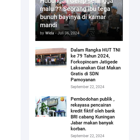
Hubungan Gelap sehingga
malu ?? Seorang ibu tega
bunuh bayinya di kamar
mandi
by
Wida
-
Juli 06, 2024
Dalam Rangka HUT TNI
ke 79 Tahun 2024,
Forkopincam Jatigede
Laksanakan Giat Makan
Gratis di SDN
Pamoyanan
September 22, 2024
Pembodohan publik ,
rekayasa pencairan
kredit fiktif oleh bank
BRI cabang Kuningan
Jabar makan banyak
korban.
September 22, 2024