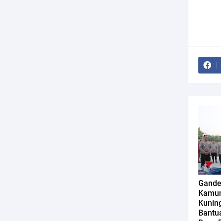
Gande
Kamun
Kunin
Bantua