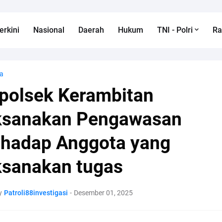
erkini
Nasional
Daerah
Hukum
TNI - Polri
R
a
polsek Kerambitan
ksanakan Pengawasan
rhadap Anggota yang
ksanakan tugas
y
Patroli88investigasi
-
Desember 01, 2025