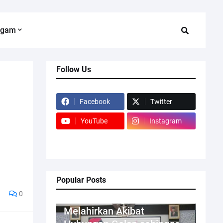
agam
Follow Us
Facebook
Twitter
YouTube
Instagram
Popular Posts
0
Kriminal
Melahirkan Akibat