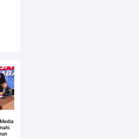
 Media
imahi
hun