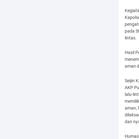
Kegiata
Kapols
pengatu
pada St
lintas.
Hasil 
menemp
aman d
Seijin 
AKP Pu
lalu-li
memili
aman, 
dilaks
dan nya
Humas 