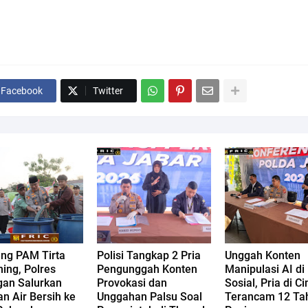
Facebook
Twitter
ng PAM Tirta
Polisi Tangkap 2 Pria
Unggah Konten
ing, Polres
Pengunggah Konten
Manipulasi AI di
gan Salurkan
Provokasi dan
Sosial, Pria di C
n Air Bersih ke
Unggahan Palsu Soal
Terancam 12 Ta