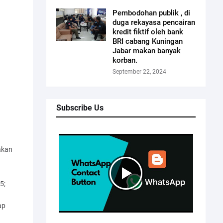
Pembodohan publik , di
duga rekayasa pencairan
kredit fiktif oleh bank
BRI cabang Kuningan
Jabar makan banyak
korban.
September 22, 2024
Subscribe Us
akan
5;
ap