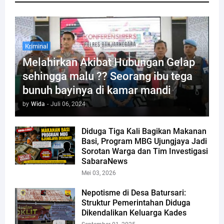
Kriminal
Melahirkan Akibat Hubungan Gelap
sehingga malu ?? Seorang ibu tega
bunuh bayinya di kamar mandi
by
Wida
-
Juli 06, 2024
Diduga Tiga Kali Bagikan Makanan
Basi, Program MBG Ujungjaya Jadi
Sorotan Warga dan Tim Investigasi
SabaraNews
Mei 03, 2026
Nepotisme di Desa Batursari:
Struktur Pemerintahan Diduga
Dikendalikan Keluarga Kades