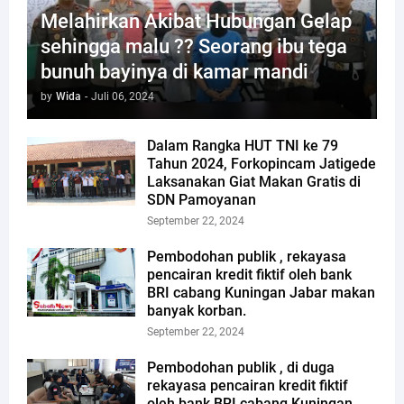
Melahirkan Akibat Hubungan Gelap
sehingga malu ?? Seorang ibu tega
bunuh bayinya di kamar mandi
by
Wida
-
Juli 06, 2024
Dalam Rangka HUT TNI ke 79
Tahun 2024, Forkopincam Jatigede
Laksanakan Giat Makan Gratis di
SDN Pamoyanan
September 22, 2024
Pembodohan publik , rekayasa
pencairan kredit fiktif oleh bank
BRI cabang Kuningan Jabar makan
banyak korban.
September 22, 2024
Pembodohan publik , di duga
rekayasa pencairan kredit fiktif
oleh bank BRI cabang Kuningan