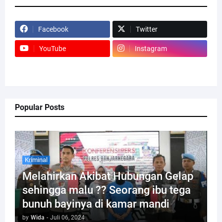
Facebook
Twitter
YouTube
Instagram
Popular Posts
Kriminal
Melahirkan Akibat Hubungan Gelap
sehingga malu ?? Seorang ibu tega
bunuh bayinya di kamar mandi
by
Wida
-
Juli 06, 2024