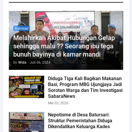
Kriminal
Melahirkan Akibat Hubungan Gelap
sehingga malu ?? Seorang ibu tega
bunuh bayinya di kamar mandi
by
Wida
-
Juli 06, 2024
Diduga Tiga Kali Bagikan Makanan
Basi, Program MBG Ujungjaya Jadi
Sorotan Warga dan Tim Investigasi
SabaraNews
Mei 03, 2026
Nepotisme di Desa Batursari:
Struktur Pemerintahan Diduga
Dikendalikan Keluarga Kades