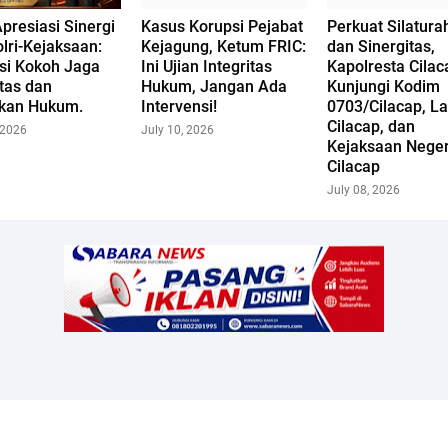
presiasi Sinergi
Kasus Korupsi Pejabat
Perkuat Silatura
lri-Kejaksaan:
Kejagung, Ketum FRIC:
dan Sinergitas,
si Kokoh Jaga
Ini Ujian Integritas
Kapolresta Cilac
itas dan
Hukum, Jangan Ada
Kunjungi Kodim
kan Hukum.
Intervensi!
0703/Cilacap, La
Cilacap, dan
 2026
July 10, 2026
Kejaksaan Neger
Cilacap
July 08, 2026