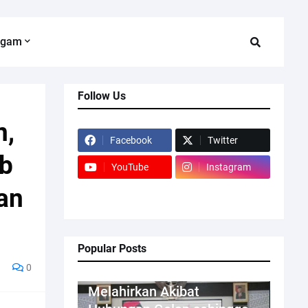
agam
Follow Us
n,
Facebook
Twitter
ob
YouTube
Instagram
an
Popular Posts
0
Kriminal
Melahirkan Akibat