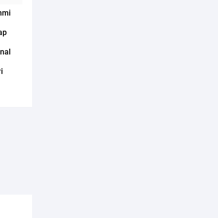
hmi
ap
nal
i