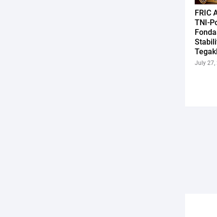
FRIC A
TNI-Po
Fonda
Stabil
Tegak
July 27,