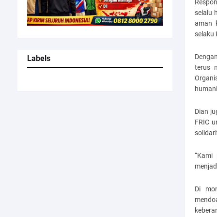
Respon
selalu
aman k
selaku
Dengan
Labels
terus 
Organi
humani
Dian j
FRIC u
solidar
“Kami 
menjadi
Di mom
mendoa
kebera