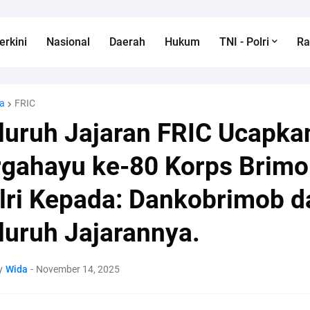
erkini
Nasional
Daerah
Hukum
TNI - Polri
R
a
FRIC
luruh Jajaran FRIC Ucapka
rgahayu ke-80 Korps Brim
lri Kepada: Dankobrimob d
luruh Jajarannya.
y
Wida
-
November 14, 2025