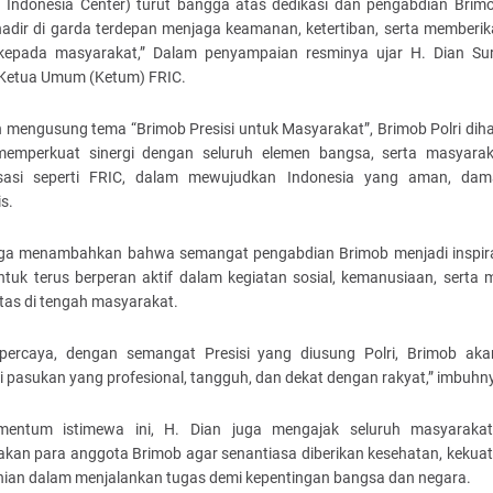
 Indonesia Center) turut bangga atas dedikasi dan pengabdian Brim
 hadir di garda terdepan menjaga keamanan, ketertiban, serta memberik
epada masyarakat,” Dalam penyampaian resminya ujar H. Dian S
 Ketua Umum (Ketum) FRIC.
 mengusung tema “Brimob Presisi untuk Masyarakat”, Brimob Polri dih
memperkuat sinergi dengan seluruh elemen bangsa, serta masyara
sasi seperti FRIC, dalam mewujudkan Indonesia yang aman, dam
s.
uga menambahkan bahwa semangat pengabdian Brimob menjadi inspira
ntuk terus berperan aktif dalam kegiatan sosial, kemanusiaan, serta 
itas di tengah masyarakat.
percaya, dengan semangat Presisi yang diusung Polri, Brimob aka
 pasukan yang profesional, tangguh, dan dekat dengan rakyat,” imbuhn
entum istimewa ini, H. Dian juga mengajak seluruh masyaraka
kan para anggota Brimob agar senantiasa diberikan kesehatan, kekuat
nian dalam menjalankan tugas demi kepentingan bangsa dan negara.