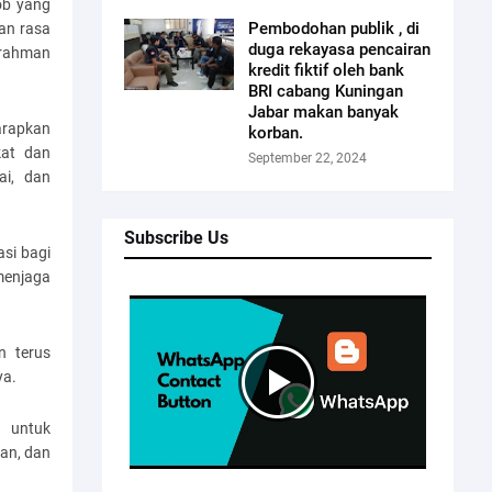
ob yang
Pembodohan publik , di
an rasa
duga rekayasa pencairan
urahman
kredit fiktif oleh bank
BRI cabang Kuningan
Jabar makan banyak
arapkan
korban.
kat dan
September 22, 2024
ai, dan
Subscribe Us
si bagi
menjaga
n terus
ya.
t untuk
an, dan