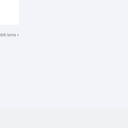
ebih lama
Redaksi
Kode Etik Jurnalistik
Disclaimer
Privacy Policy