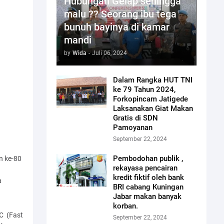
Hubungan Gelap sehingga
malu ?? Seorang ibu tega
bunuh bayinya di kamar
mandi
by
Wida
-
Juli 06, 2024
Dalam Rangka HUT TNI
ke 79 Tahun 2024,
Forkopincam Jatigede
Laksanakan Giat Makan
Gratis di SDN
Pamoyanan
September 22, 2024
Pembodohan publik ,
n ke-80
rekayasa pencairan
a
kredit fiktif oleh bank
a
BRI cabang Kuningan
Jabar makan banyak
korban.
C (Fast
September 22, 2024