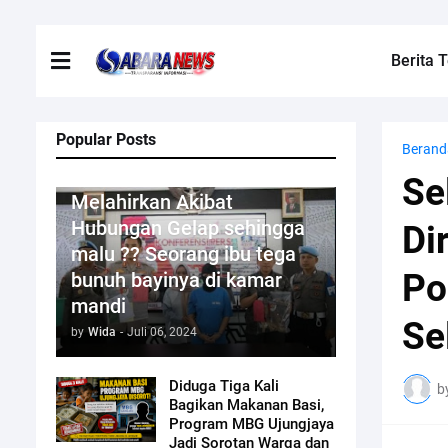
Berita T
Popular Posts
Berand
Kriminal
Se
Melahirkan Akibat
Hubungan Gelap sehingga
Di
malu ?? Seorang ibu tega
Po
bunuh bayinya di kamar
mandi
Se
by
Wida
-
Juli 06, 2024
Diduga Tiga Kali
b
Bagikan Makanan Basi,
Program MBG Ujungjaya
Jadi Sorotan Warga dan