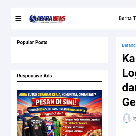
Berita T
Popular Posts
Berand
Ka
Lo
Responsive Ads
da
Ge
b