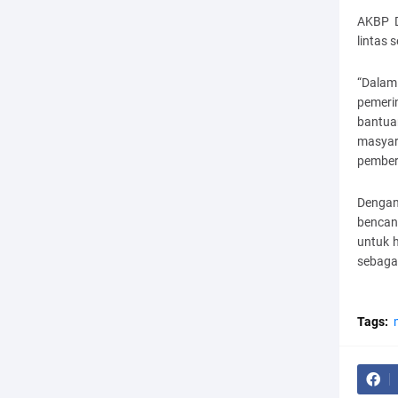
AKBP D
lintas
“Dalam
pemeri
bantua
masyar
pembers
Dengan
bencan
untuk 
sebaga
Tags: