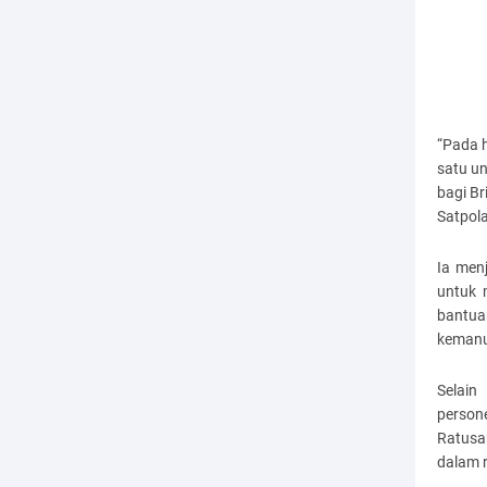
“Pada h
satu u
bagi B
Satpol
Ia men
untuk 
bantua
kemanu
Selain
person
Ratusa
dalam 