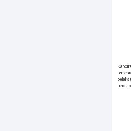
Kapolr
tersebu
pelaksa
bencan