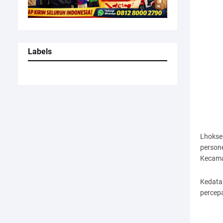
Labels
Lhokse
persone
Kecama
Kedata
percep