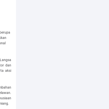
 berupa
kkan
onal
.
 Langsa
tor dan
ta aksi
ambahan
elawan.
nusiaan
miang.