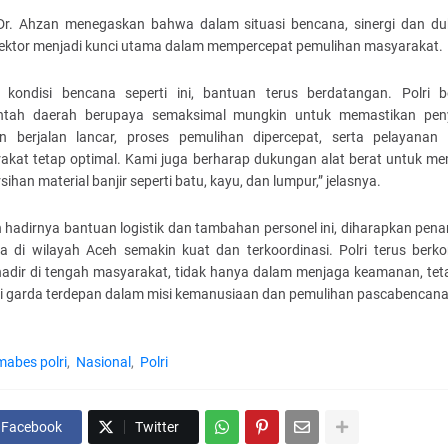
r. Ahzan menegaskan bahwa dalam situasi bencana, sinergi dan d
 sektor menjadi kunci utama dalam mempercepat pemulihan masyarakat.
 kondisi bencana seperti ini, bantuan terus berdatangan. Polri 
ntah daerah berupaya semaksimal mungkin untuk memastikan pen
n berjalan lancar, proses pemulihan dipercepat, serta pelayanan
akat tetap optimal. Kami juga berharap dukungan alat berat untuk m
ihan material banjir seperti batu, kayu, dan lumpur,” jelasnya.
 hadirnya bantuan logistik dan tambahan personel ini, diharapkan pen
a di wilayah Aceh semakin kuat dan terkoordinasi. Polri terus berk
hadir di tengah masyarakat, tidak hanya dalam menjaga keamanan, teta
i garda terdepan dalam misi kemanusiaan dan pemulihan pascabencana
mabes polri
Nasional
Polri
Facebook
Twitter