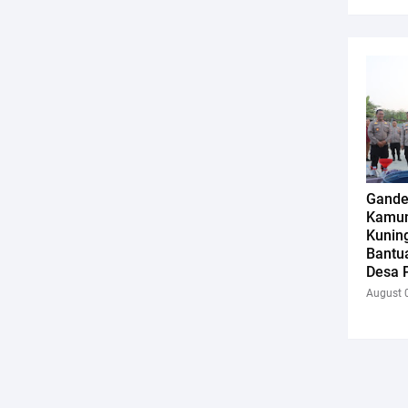
Gande
Kamun
Kunin
Bantua
Desa 
August 