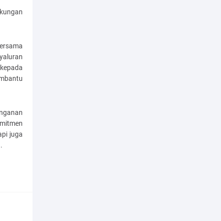
ukungan
bersama
yaluran
 kepada
embantu
anganan
omitmen
pi juga
.