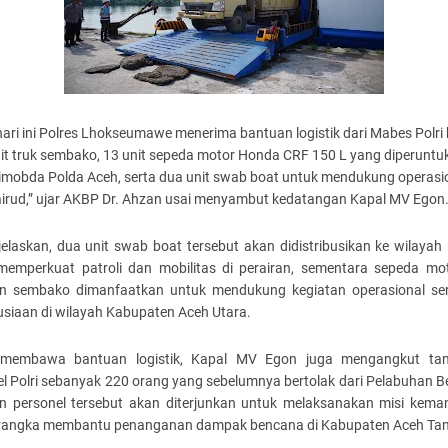
ari ini Polres Lhokseumawe menerima bantuan logistik dari Mabes Polri
nit truk sembako, 13 unit sepeda motor Honda CRF 150 L yang diperuntu
rimobda Polda Aceh, serta dua unit swab boat untuk mendukung operasi
airud,” ujar AKBP Dr. Ahzan usai menyambut kedatangan Kapal MV Egon
jelaskan, dua unit swab boat tersebut akan didistribusikan ke wilayah
memperkuat patroli dan mobilitas di perairan, sementara sepeda mo
n sembako dimanfaatkan untuk mendukung kegiatan operasional ser
siaan di wilayah Kabupaten Aceh Utara.
 membawa bantuan logistik, Kapal MV Egon juga mengangkut t
el Polri sebanyak 220 orang yang sebelumnya bertolak dari Pelabuhan B
n personel tersebut akan diterjunkan untuk melaksanakan misi kema
rangka membantu penanganan dampak bencana di Kabupaten Aceh Ta