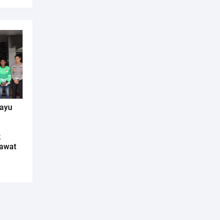
mayu
k
awat