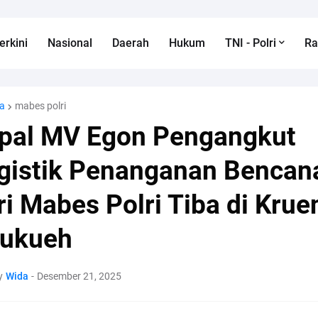
erkini
Nasional
Daerah
Hukum
TNI - Polri
R
a
mabes polri
pal MV Egon Pengangkut
gistik Penanganan Bencan
ri Mabes Polri Tiba di Krue
ukueh
y
Wida
-
Desember 21, 2025