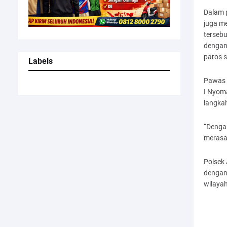
Dalam 
juga m
terseb
dengan 
paros s
Labels
Pawas 
I Nyom
langkah
“Dengan
merasa 
Polsek 
dengan
wilaya