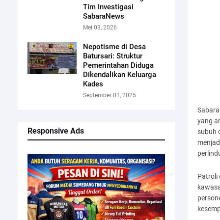
Tim Investigasi
SabaraNews
Mei 03, 2026
Nepotisme di Desa
Batursari: Struktur
Pemerintahan Diduga
Dikendalikan Keluarga
Kades
September 01, 2025
Sabara
yang a
Responsive Ads
subuh d
menjad
perlin
Patroli
kawasan
person
kesemp