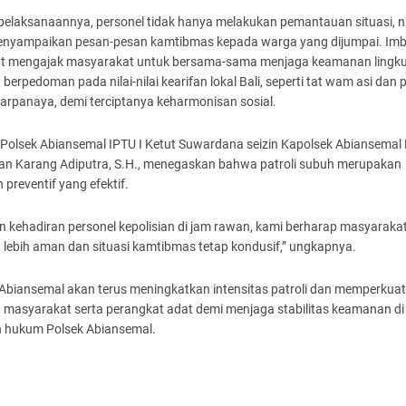
pelaksanaannya, personel tidak hanya melakukan pemantauan situasi,
enyampaikan pesan-pesan kamtibmas kepada warga yang dijumpai. Im
ut mengajak masyarakat untuk bersama-sama menjaga keamanan lingk
berpedoman pada nilai-nilai kearifan lokal Bali, seperti tat wam asi dan 
arpanaya, demi terciptanya keharmonisan sosial.
Polsek Abiansemal IPTU I Ketut Suwardana seizin Kapolsek Abiansemal
an Karang Adiputra, S.H., menegaskan bahwa patroli subuh merupakan
 preventif yang efektif.
 kehadiran personel kepolisian di jam rawan, kami berharap masyaraka
lebih aman dan situasi kamtibmas tetap kondusif,” ungkapnya.
Abiansemal akan terus meningkatkan intensitas patroli dan memperkuat 
 masyarakat serta perangkat adat demi menjaga stabilitas keamanan di
h hukum Polsek Abiansemal.