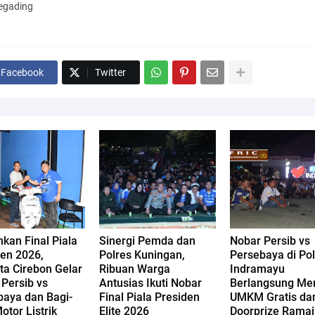
egading
Facebook
Twitter
kan Final Piala
Sinergi Pemda dan
Nobar Persib vs
den 2026,
Polres Kuningan,
Persebaya di Po
ta Cirebon Gelar
Ribuan Warga
Indramayu
Persib vs
Antusias Ikuti Nobar
Berlangsung Mer
baya dan Bagi-
Final Piala Presiden
UMKM Gratis da
otor Listrik
Elite 2026
Doorprize Rama