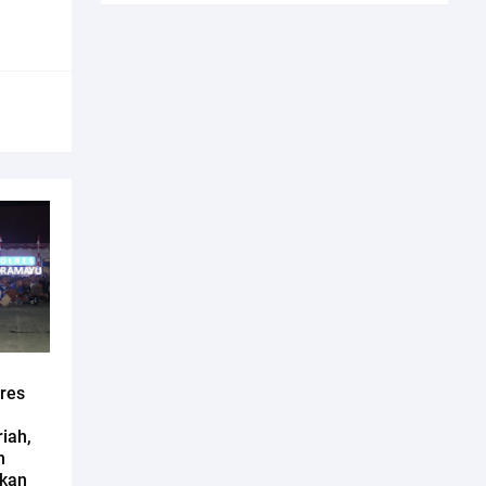
lres
iah,
n
ikan