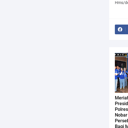
Hms/d
Meriah
Presi
Polres
Nobar 
Perse
Bagi M