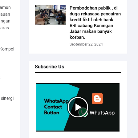
 namun
Pembodohan publik , di
duga rekayasa pencairan
bauan
kredit fiktif oleh bank
ungan
BRI cabang Kuningan
paras
Jabar makan banyak
korban.
September 22, 2024
 Kompol
Subscribe Us
t
sinergi