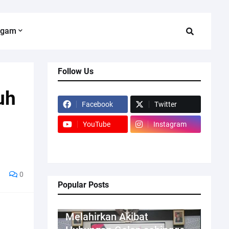
agam
Follow Us
uh
Facebook
Twitter
YouTube
Instagram
0
Popular Posts
Kriminal
Melahirkan Akibat