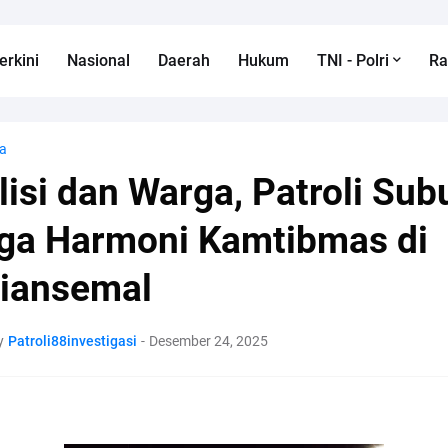
erkini
Nasional
Daerah
Hukum
TNI - Polri
R
a
lisi dan Warga, Patroli Sub
ga Harmoni Kamtibmas di
iansemal
y
Patroli88investigasi
-
Desember 24, 2025