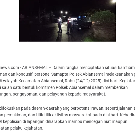
news.com - ABIANSEMAL – Dalam rangka menciptakan situasi kamtibm
man dan kondusif, personel Samapta Polsek Abiansemal melaksanakan p
i wilayah Kecamatan Abiansemal, Rabu (24/12/2025) dini hari. Kegiatan
i salah satu bentuk komitmen Polsek Abiansemal dalam memberikan
dungan, pengayoman, dan pelayanan kepada masyarakat.
 difokuskan pada daerah-daerah yang berpotensi rawan, seperti jalanan s
 pemukiman, dan titik-titik aktivitas masyarakat pada dini hari. Kehadi
el kepolisian di lapangan diharapkan mampu mencegah niat maupun
atan pelaku kejahatan.