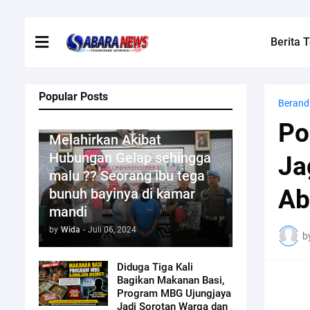
Berita T
Popular Posts
Berand
Kriminal
Po
Melahirkan Akibat
Hubungan Gelap sehingga
Ja
malu ?? Seorang ibu tega
Ab
bunuh bayinya di kamar
mandi
by
Wida
-
Juli 06, 2024
b
Diduga Tiga Kali
Bagikan Makanan Basi,
Program MBG Ujungjaya
Jadi Sorotan Warga dan